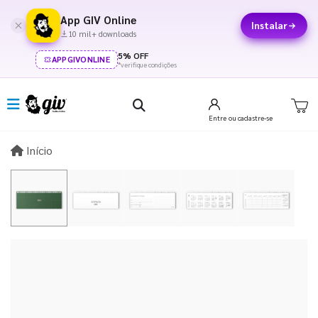
App GIV Online
Instalar
10 mil+ downloads
5% OFF
APPGIVONLINE
*verifique condições
Entre
ou cadastre-se
Início
Início