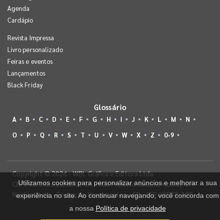
Agenda
Cardápio
Revista Impressa
Livro personalizado
Feiras e eventos
Lançamentos
Black Friday
Glossário
A
B
C
D
E
F
G
H
I
J
K
L
M
N
O
P
Q
R
S
T
U
V
W
X
Z
0-9
Copyright © 2026 - WBL Gráfica e Editora Ltda.
Utilizamos cookies para personalizar anúncios e melhorar a sua
CNPJ 08.142.850/0001-36 - Rua Prefeito Takume Koike, 499 -
Núcleo Itaim - Ferraz de Vasconcelos - SP - CEP 08538-100
experiência no site. Ao continuar navegando, você concorda com
a nossa
Política de privacidade