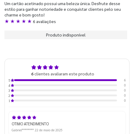
Um cartão acetinado possui uma beleza única. Desfrute desse
estilo para ganhar notoriedade e conquistar clientes pelo seu
charme e bom gosto!
★ ★ ★ ★ ★
6 avaliações
Produto indisponível
5,0
6
clientes avaliaram este produto
de 5
6
5
0
4
0
3
0
2
0
1
OTIMO ATENDIMENTO
Gabriel********
22 de maio de 2025