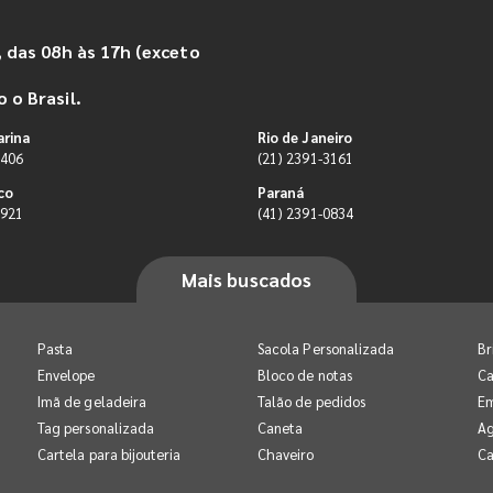
 das 08h às 17h (exceto
 o Brasil.
arina
Rio de Janeiro
9406
(21) 2391-3161
co
Paraná
0921
(41) 2391-0834
Mais buscados
Pasta
Sacola Personalizada
Br
Envelope
Bloco de notas
Ca
Imã de geladeira
Talão de pedidos
E
Tag personalizada
Caneta
A
Cartela para bijouteria
Chaveiro
Ca