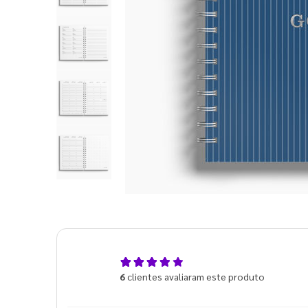
5,0
6
clientes avaliaram este produto
de 5