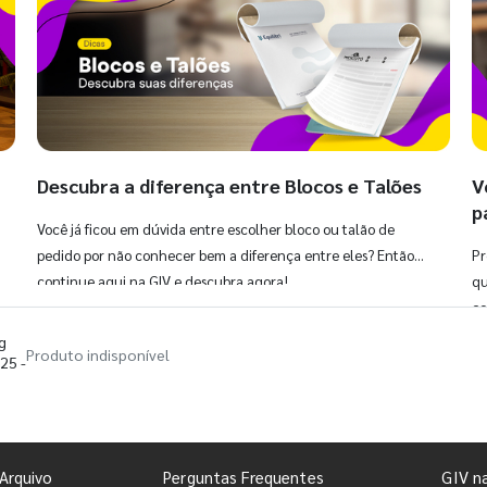
Descubra a diferença entre Blocos e Talões
V
p
Você já ficou em dúvida entre escolher bloco ou talão de
pedido por não conhecer bem a diferença entre eles? Então,
Pr
continue aqui na GIV e descubra agora!
qu
co
g
Produto indisponível
25 -
Arquivo
Perguntas Frequentes
GIV n