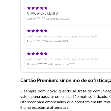
OTIMO ATENDIMENTO
Gabriel********
22 de maio de 2025
Cliente não deixou comentário, apenas a avaliação
Priscil********
26 de maio de 2025
Cliente não deixou comentário, apenas a avaliação
Domingo********
4 de novembro de 2024
Cartão Premium: sinônimo de sofistica
É sempre bom inovar quando se trata de comunicaçã
vale a pena apostar em um cartão mais sofisticado.
Oferecer para empresários que apostam em um requin
é uma excelente alternativa.