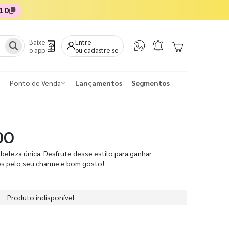
10
Baixe
Entre
o app
ou cadastre-se
Ponto de Venda
Lançamentos
Segmentos
DO
beleza única. Desfrute desse estilo para ganhar
es pelo seu charme e bom gosto!
Produto indisponível