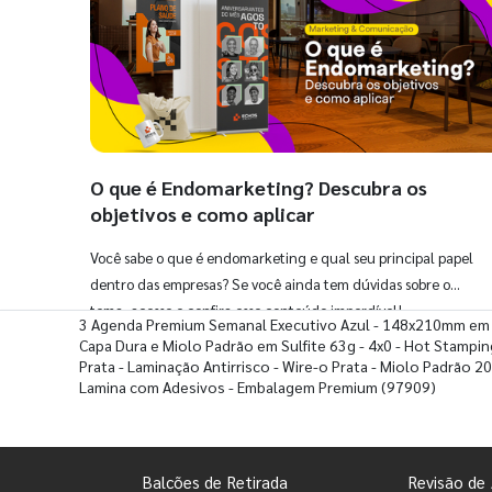
O que é Endomarketing? Descubra os
objetivos e como aplicar
Você sabe o que é endomarketing e qual seu principal papel
dentro das empresas? Se você ainda tem dúvidas sobre o
tema, acesse e confira esse conteúdo imperdível!
3 Agenda Premium Semanal Executivo Azul - 148x210mm em
Capa Dura e Miolo Padrão em Sulfite 63g - 4x0 - Hot Stampin
Prata - Laminação Antirrisco - Wire-o Prata - Miolo Padrão 20
Lamina com Adesivos - Embalagem Premium
(97909)
Balcões de Retirada
Revisão de 