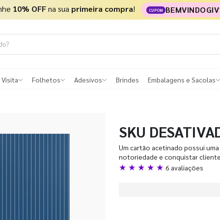
nhe
10% OFF
na sua
primeira compra
!
BEMVINDOGIV
CUPOM
 Visita
Folhetos
Adesivos
Brindes
Embalagens e Sacolas
SKU DESATIVA
Um cartão acetinado possui uma 
notoriedade e conquistar client
★ ★ ★ ★ ★
6 avaliações