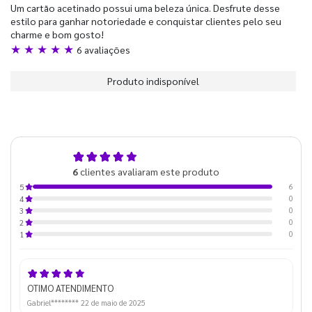
Um cartão acetinado possui uma beleza única. Desfrute desse
estilo para ganhar notoriedade e conquistar clientes pelo seu
charme e bom gosto!
★ ★ ★ ★ ★
6 avaliações
Produto indisponível
5,0
6
clientes avaliaram este produto
de 5
6
5
0
4
0
3
0
2
0
1
OTIMO ATENDIMENTO
Gabriel********
22 de maio de 2025