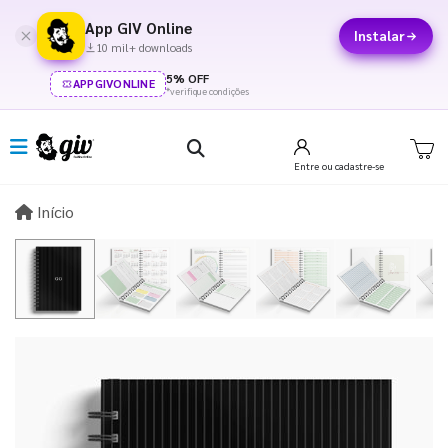
App GIV Online
Instalar
10 mil+ downloads
5% OFF
APPGIVONLINE
*verifique condições
Entre
ou cadastre-se
Início
Início