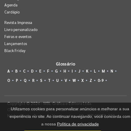
Agenda
Cardápio
Revista Impressa
Livro personalizado
Feiras e eventos
Lançamentos
Black Friday
Glossário
A
B
C
D
E
F
G
H
I
J
K
L
M
N
O
P
Q
R
S
T
U
V
W
X
Z
0-9
Copyright © 2026 - WBL Gráfica e Editora Ltda.
Utilizamos cookies para personalizar anúncios e melhorar a sua
CNPJ 08.142.850/0001-36 - Rua Prefeito Takume Koike, 499 -
Núcleo Itaim - Ferraz de Vasconcelos - SP - CEP 08538-100
experiência no site. Ao continuar navegando, você concorda com
a nossa
Política de privacidade