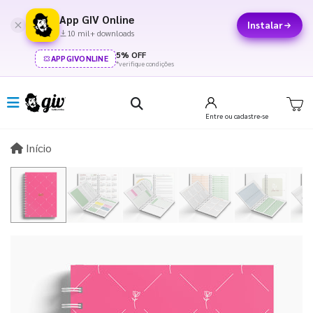
App GIV Online
Instalar
10 mil+ downloads
5% OFF
APPGIVONLINE
*verifique condições
Entre
ou cadastre-se
Início
Início