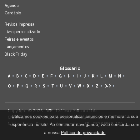
Agenda
Cardápio
Revista Impressa
Livro personalizado
Feiras e eventos
Lançamentos
Black Friday
Glossário
A
B
C
D
E
F
G
H
I
J
K
L
M
N
O
P
Q
R
S
T
U
V
W
X
Z
0-9
Copyright © 2026 - WBL Gráfica e Editora Ltda.
Utilizamos cookies para personalizar anúncios e melhorar a sua
CNPJ 08.142.850/0001-36 - Rua Prefeito Takume Koike, 499 -
Núcleo Itaim - Ferraz de Vasconcelos - SP - CEP 08538-100
experiência no site. Ao continuar navegando, você concorda com
a nossa
Política de privacidade