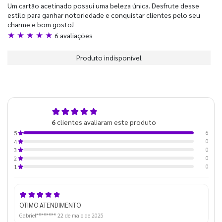
Um cartão acetinado possui uma beleza única. Desfrute desse
estilo para ganhar notoriedade e conquistar clientes pelo seu
charme e bom gosto!
★ ★ ★ ★ ★
6 avaliações
Produto indisponível
5,0
6
clientes avaliaram este produto
de 5
6
5
0
4
0
3
0
2
0
1
OTIMO ATENDIMENTO
Gabriel********
22 de maio de 2025