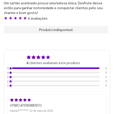
Um cartão acetinado possui uma beleza única. Desfrute desse
estilo para ganhar notoriedade e conquistar clientes pelo seu
charme e bom gosto!
★ ★ ★ ★ ★
6 avaliações
Produto indisponível
5,0
6
clientes avaliaram este produto
de 5
6
5
0
4
0
3
0
2
0
1
OTIMO ATENDIMENTO
Gabriel********
22 de maio de 2025