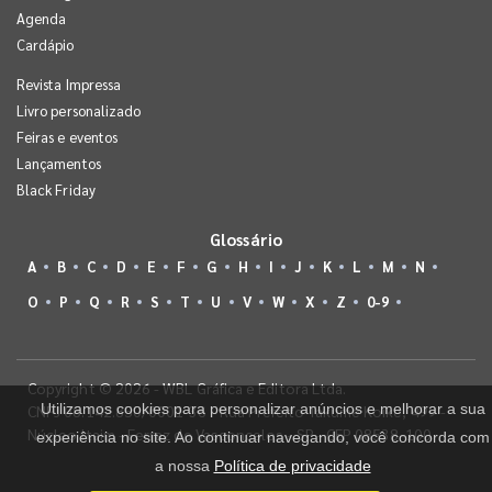
Agenda
Cardápio
Revista Impressa
Livro personalizado
Feiras e eventos
Lançamentos
Black Friday
Glossário
A
B
C
D
E
F
G
H
I
J
K
L
M
N
O
P
Q
R
S
T
U
V
W
X
Z
0-9
Copyright © 2026 - WBL Gráfica e Editora Ltda.
Utilizamos cookies para personalizar anúncios e melhorar a sua
CNPJ 08.142.850/0001-36 - Rua Prefeito Takume Koike, 499 -
Núcleo Itaim - Ferraz de Vasconcelos - SP - CEP 08538-100
experiência no site. Ao continuar navegando, você concorda com
a nossa
Política de privacidade