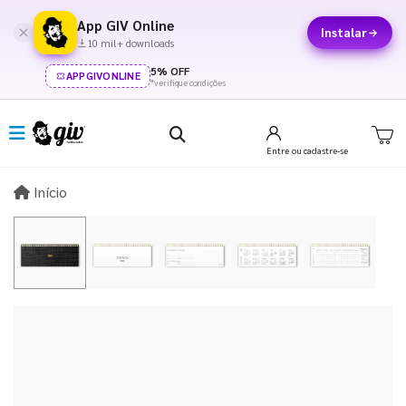
App GIV Online
Instalar
10 mil+ downloads
5% OFF
APPGIVONLINE
*verifique condições
Entre
ou cadastre-se
Início
Início