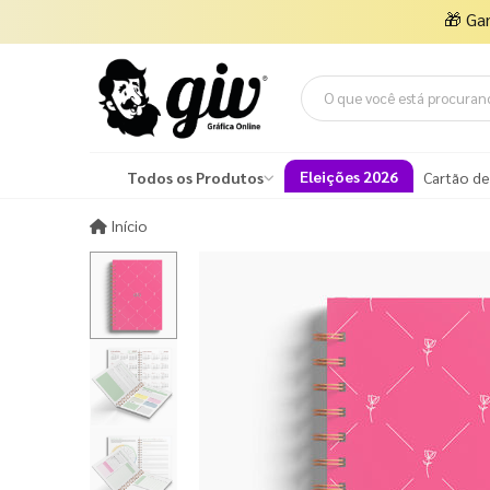
🎁
Ga
Eleições 2026
Todos os Produtos
Cartão de
Início
Início