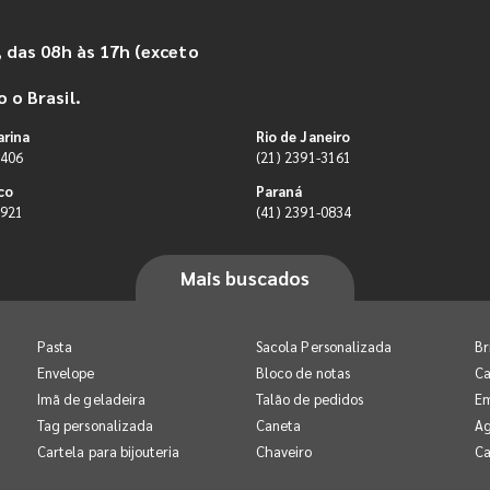
 das 08h às 17h (exceto
 o Brasil.
arina
Rio de Janeiro
9406
(21) 2391-3161
co
Paraná
0921
(41) 2391-0834
Mais buscados
Pasta
Sacola Personalizada
Br
Envelope
Bloco de notas
Ca
Imã de geladeira
Talão de pedidos
E
Tag personalizada
Caneta
A
Cartela para bijouteria
Chaveiro
Ca