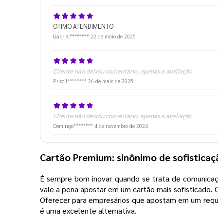
OTIMO ATENDIMENTO
Gabriel********
22 de maio de 2025
Cliente não deixou comentário, apenas a avaliação
Priscil********
26 de maio de 2025
Cliente não deixou comentário, apenas a avaliação
Domingo********
4 de novembro de 2024
Cartão Premium: sinônimo de sofistica
É sempre bom inovar quando se trata de comunicaçã
vale a pena apostar em um cartão mais sofisticado.
Oferecer para empresários que apostam em um requin
é uma excelente alternativa.