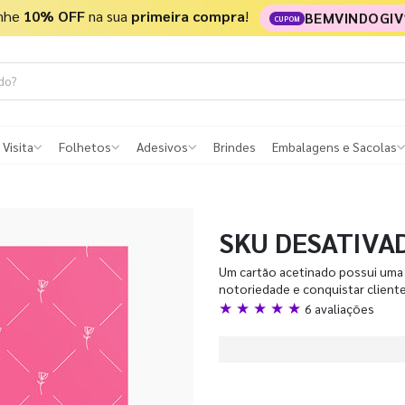
nhe
10% OFF
na sua
primeira compra
!
BEMVINDOGIV
CUPOM
 Visita
Folhetos
Adesivos
Brindes
Embalagens e Sacolas
SKU DESATIVA
Um cartão acetinado possui uma 
notoriedade e conquistar client
★ ★ ★ ★ ★
6 avaliações