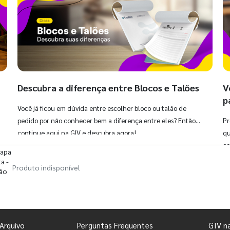
Descubra a diferença entre Blocos e Talões
V
p
Você já ficou em dúvida entre escolher bloco ou talão de
pedido por não conhecer bem a diferença entre eles? Então,
Pr
continue aqui na GIV e descubra agora!
qu
co
Capa
a -
Produto indisponível
rão
Arquivo
Perguntas Frequentes
GIV n