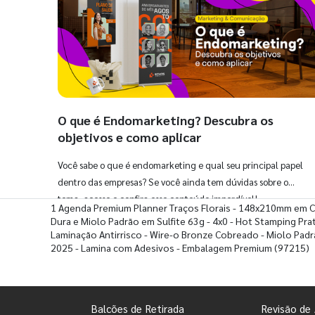
O que é Endomarketing? Descubra os
objetivos e como aplicar
Você sabe o que é endomarketing e qual seu principal papel
dentro das empresas? Se você ainda tem dúvidas sobre o
tema, acesse e confira esse conteúdo imperdível!
1 Agenda Premium Planner Traços Florais - 148x210mm em 
Dura e Miolo Padrão em Sulfite 63g - 4x0 - Hot Stamping Prat
Laminação Antirrisco - Wire-o Bronze Cobreado - Miolo Pad
2025 - Lamina com Adesivos - Embalagem Premium
(97215)
Balcões de Retirada
Revisão de 