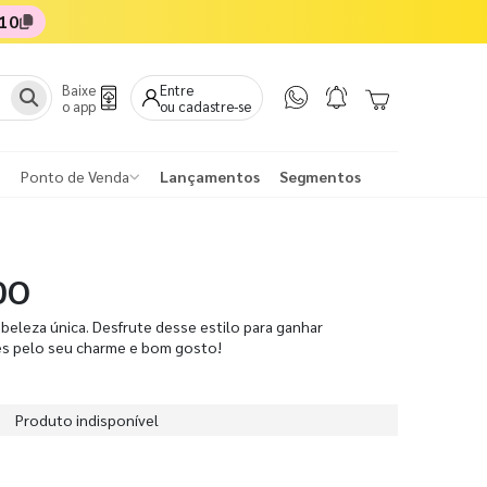
10
Baixe
Entre
o app
ou cadastre-se
Ponto de Venda
Lançamentos
Segmentos
DO
beleza única. Desfrute desse estilo para ganhar
es pelo seu charme e bom gosto!
Produto indisponível