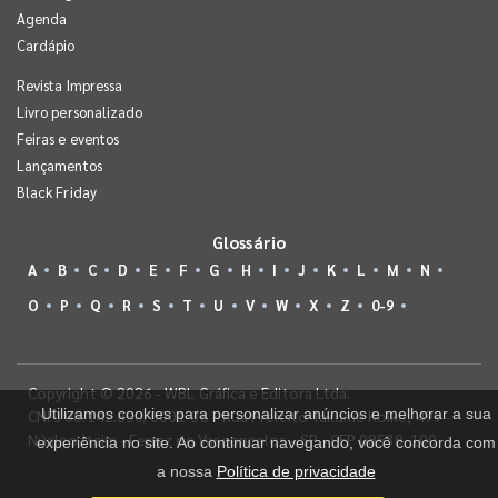
Agenda
Cardápio
Revista Impressa
Livro personalizado
Feiras e eventos
Lançamentos
Black Friday
Glossário
A
B
C
D
E
F
G
H
I
J
K
L
M
N
O
P
Q
R
S
T
U
V
W
X
Z
0-9
Copyright © 2026 - WBL Gráfica e Editora Ltda.
Utilizamos cookies para personalizar anúncios e melhorar a sua
CNPJ 08.142.850/0001-36 - Rua Prefeito Takume Koike, 499 -
Núcleo Itaim - Ferraz de Vasconcelos - SP - CEP 08538-100
experiência no site. Ao continuar navegando, você concorda com
a nossa
Política de privacidade