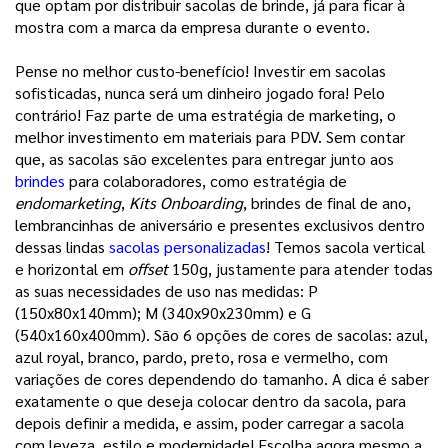
que optam por distribuir sacolas de brinde, já para ficar à
mostra com a marca da empresa durante o evento.
Pense no melhor custo-benefício! Investir em sacolas 
sofisticadas, nunca será um dinheiro jogado fora! Pelo 
contrário! Faz parte de uma estratégia de marketing, o 
melhor investimento em materiais para PDV. Sem contar 
que, as sacolas são excelentes para entregar junto aos 
brindes
para colaboradores, como estratégia de 
endomarketing
, 
Kits Onboarding
, brindes de final de ano, 
lembrancinhas de aniversário e presentes exclusivos dentro 
dessas lindas 
sacolas personalizadas
! 
Temos sacola vertical
e horizontal em
offset
150g, justamente para atender todas
as suas necessidades de uso nas medidas: P
(150x80x140mm); M (340x90x230mm) e G
(540x160x400mm). São 6 opções de cores de sacolas: azul,
azul royal, branco, pardo, preto, rosa e vermelho, com
variações de cores dependendo do tamanho.
A dica é saber
exatamente o que deseja colocar dentro da sacola, para
depois definir a medida, e assim, poder carregar a sacola
com leveza, estilo e modernidade! Escolha agora mesmo a