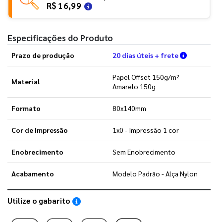
R$ 16,99
Especificações do Produto
Verifique 
Prazo de produção
20 dias úteis + frete
Papel Offset 150g/m²
Material
Amarelo 150g
Formato
80x140mm
Cor de Impressão
1x0 - Impressão 1 cor
Enobrecimento
Sem Enobrecimento
Acabamento
Modelo Padrão - Alça Nylon
Utilize o gabarito
Saiba como utilizar os nossos gabaritos