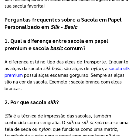
sua sacola favorita!
Perguntas frequentes sobre a Sacola em Papel 
Personalizado em 
Silk 
- 
Basic
1. Qual a diferença entre sacola em papel 
premium e sacola 
basic 
comum?
A diferença está no tipo das alças de transporte. Enquanto 
as alças da sacola 
silk basic
 são alças de 
nylon
, a 
sacola silk
premium
 possui alças escamas gorgurão. Sempre as alças 
são na cor da sacola. Exemplo.: sacola branca com alças 
brancas.   
2. Por que sacola 
silk
? 
Silk 
é a técnica de impressão das sacolas, também 
conhecida como serigrafia. O 
silk 
ou 
silk screen
 usa-se uma 
tela de seda ou 
nylon
, que funciona como uma matriz, 
transferindo a arte para o papel com cores bem nítidas.  