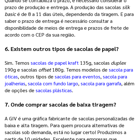
Quando se contabiliza o prazo, é necessário considerar o 
prazo de produção e entrega. A produção das sacolas 
silk 
basic
 é de 8 a 11 dias úteis, dependendo da tiragem. E para 
saber o prazo de entrega é necessário consultar a 
disponibilidade de meios de entrega e prazos de frete de 
acordo com o CEP da sua região.   
6. Existem outros tipos de sacolas de papel?
Sim. Temos 
sacolas de papel kraft
135g, sacolas 
duplex 
190g e sacolas 
offset 
180g. Temos modelos de 
sacola para
óticas
, outros tipos de 
sacolas para eventos
, 
sacola para
joalherias
, 
sacola com fundo largo
, 
sacola para garrafa
, além 
de opções de 
sacolas plásticas
.  
7. Onde comprar sacolas de baixa tiragem? 
A GIV é uma gráfica fabricante de sacolas personalizadas de 
baixa e alta tiragem. Para quem procura alternativas de 
sacolas sob demanda, está no lugar certo! Produzimos a 
partir de 10 unidades. Excelente para empresas que 