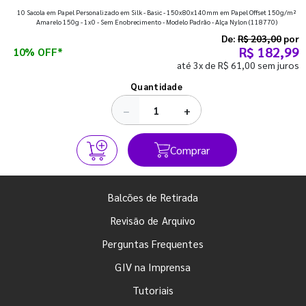
10 Sacola em Papel Personalizado em Silk - Basic - 150x80x140mm em Papel Offset 150g/m²
que fazem toda diferença para começar o segundo
Amarelo 150g - 1x0 - Sem Enobrecimento - Modelo Padrão - Alça Nylon
(118770)
semestre com o pé direito. Confira!
De:
R$ 203,00
por
R$ 182,99
10% OFF*
até 3x de R$ 61,00 sem juros
Ver todos os posts
Quantidade
−
+
Comprar
Balcões de Retirada
Revisão de Arquivo
Perguntas Frequentes
GIV na Imprensa
Tutoriais