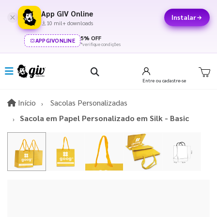
App GIV Online
Instalar
10 mil+ downloads
5% OFF
APPGIVONLINE
*verifique condições
Entre
ou cadastre-se
Início
Início
Sacolas Personalizadas
Sacola em Papel Personalizado em Silk - Basic