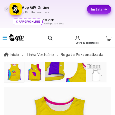
App GIV Online
Instalar
10 mil+ downloads
5% OFF
APPGIVONLINE
*verifique condições
Entre
ou cadastre-se
Início
Início
Linha Vestuário
Regata Personalizada