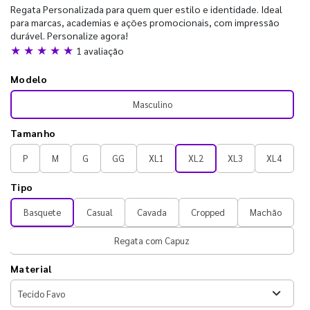
Regata Personalizada para quem quer estilo e identidade. Ideal
para marcas, academias e ações promocionais, com impressão
durável. Personalize agora!
★ ★ ★ ★ ★
1 avaliação
Modelo
Masculino
Tamanho
P
M
G
GG
XL1
XL2
XL3
XL4
Tipo
Basquete
Casual
Cavada
Cropped
Machão
Regata com Capuz
Material