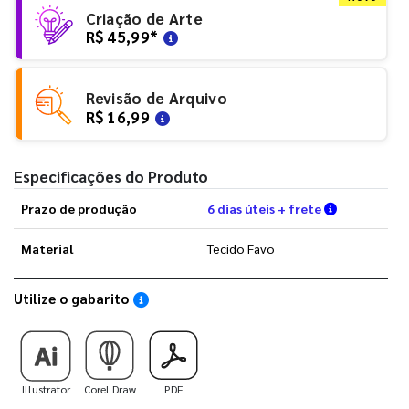
Criação de Arte
R$ 45,99
*
Revisão de Arquivo
R$ 16,99
Especificações do Produto
Verifique a
Prazo de produção
6 dias úteis + frete
Material
Tecido Favo
Utilize o gabarito
Saiba como utilizar os nossos gabaritos
Illustrator
Corel Draw
PDF