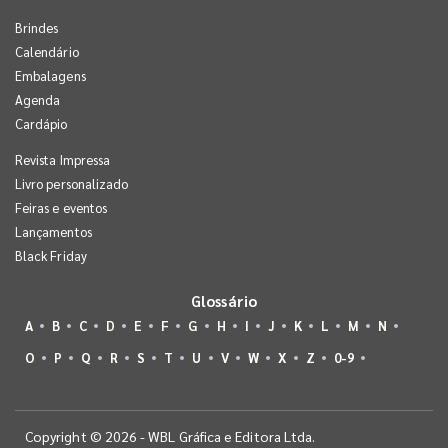
Brindes
Calendário
Embalagens
Agenda
Cardápio
Revista Impressa
Livro personalizado
Feiras e eventos
Lançamentos
Black Friday
Glossário
A
B
C
D
E
F
G
H
I
J
K
L
M
N
O
P
Q
R
S
T
U
V
W
X
Z
0-9
Copyright © 2026 - WBL Gráfica e Editora Ltda.