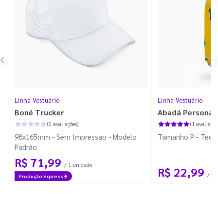
Linha Vestuário
Linha Vestuário
Boné Trucker
Abadá Personal
(0 avaliações)
(1 avaliação
98x165mm - Sem Impressão - Modelo
Tamanho P - Tecid
Padrão
R$ 71,99
/ 1 unidade
R$ 22,99
/ 1 
Produção Express