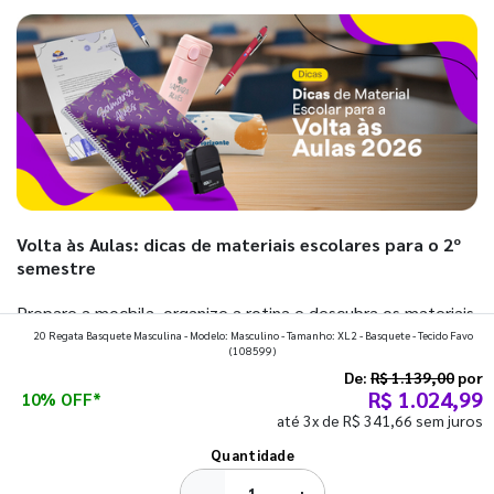
Volta às Aulas: dicas de materiais escolares para o 2º
semestre
Prepare a mochila, organize a rotina e descubra os materiais
20 Regata Basquete Masculina - Modelo: Masculino - Tamanho: XL2 - Basquete - Tecido Favo
que fazem toda diferença para começar o segundo
(108599)
semestre com o pé direito. Confira!
De:
R$ 1.139,00
por
R$ 1.024,99
10% OFF*
até 3x de R$ 341,66 sem juros
Ver todos os posts
Quantidade
−
+