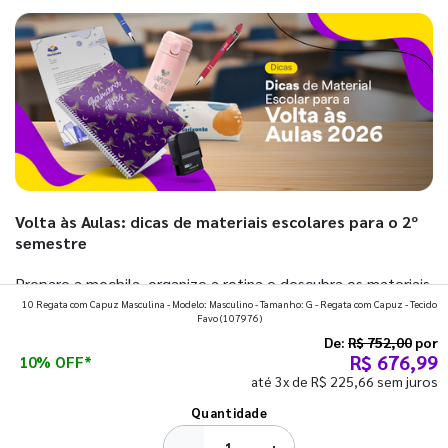
Volta às Aulas: dicas de materiais escolares para o 2º
semestre
Prepare a mochila, organize a rotina e descubra os materiais
10 Regata com Capuz Masculina - Modelo: Masculino - Tamanho: G - Regata com Capuz - Tecido
que fazem toda diferença para começar o segundo
Favo
(107976)
semestre com o pé direito. Confira!
De:
R$ 752,00
por
R$ 676,99
10% OFF*
até 3x de R$ 225,66 sem juros
Ver todos os posts
Quantidade
−
+