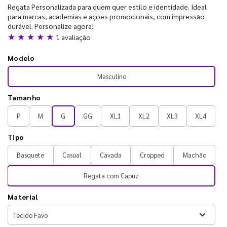
Regata Personalizada para quem quer estilo e identidade. Ideal
para marcas, academias e ações promocionais, com impressão
durável. Personalize agora!
★ ★ ★ ★ ★
1 avaliação
Modelo
Masculino
Tamanho
P
M
G
GG
XL1
XL2
XL3
XL4
Tipo
Basquete
Casual
Cavada
Cropped
Machão
Regata com Capuz
Material