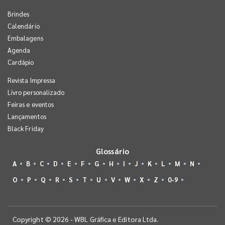
Brindes
Calendário
Embalagens
Agenda
Cardápio
Revista Impressa
Livro personalizado
Feiras e eventos
Lançamentos
Black Friday
Glossário
A
B
C
D
E
F
G
H
I
J
K
L
M
N
O
P
Q
R
S
T
U
V
W
X
Z
0-9
Copyright © 2026 - WBL Gráfica e Editora Ltda.