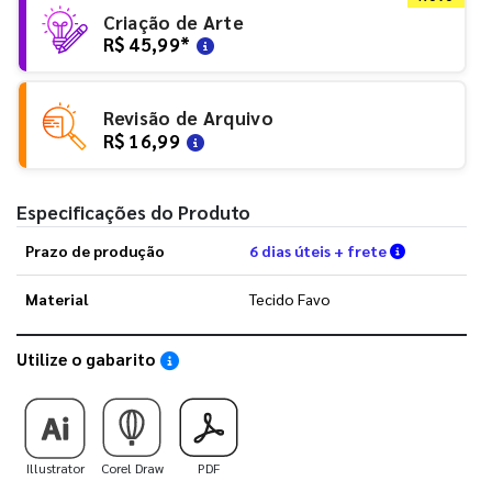
Criação de Arte
R$ 45,99
*
Revisão de Arquivo
R$ 16,99
Especificações do Produto
Verifique a
Prazo de produção
6 dias úteis + frete
Material
Tecido Favo
Utilize o gabarito
Saiba como utilizar os nossos gabaritos
Illustrator
Corel Draw
PDF