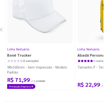
Linha Vestuário
Linha Vestuário
Boné Trucker
Abadá Personal
(0 avaliações)
(1 avaliação
98x165mm - Sem Impressão - Modelo
Tamanho P - Tecid
Padrão
R$ 71,99
/ 1 unidade
R$ 22,99
/ 1 
Produção Express