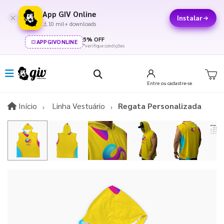
App GIV Online
Instalar
10 mil+ downloads
5% OFF
APPGIVONLINE
*verifique condições
Entre
ou cadastre-se
Início
Início
Linha Vestuário
Regata Personalizada