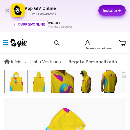
App GIV Online
Instalar
10 mil+ downloads
5% OFF
APPGIVONLINE
*verifique condições
Entre
ou cadastre-se
Início
Início
Linha Vestuário
Regata Personalizada