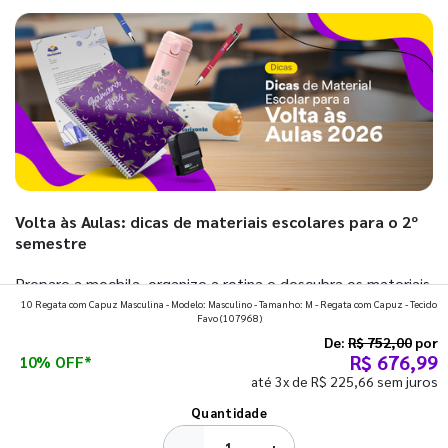
Volta às Aulas: dicas de materiais escolares para o 2º
semestre
Prepare a mochila, organize a rotina e descubra os materiais
10 Regata com Capuz Masculina - Modelo: Masculino - Tamanho: M - Regata com Capuz - Tecido
que fazem toda diferença para começar o segundo
Favo
(107968)
semestre com o pé direito. Confira!
De:
R$ 752,00
por
R$ 676,99
10% OFF*
até 3x de R$ 225,66 sem juros
Ver todos os posts
Quantidade
−
+