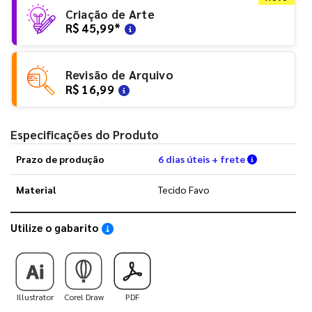
Criação de Arte
R$ 45,99
*
Revisão de Arquivo
R$ 16,99
Especificações do Produto
Verifique a
Prazo de produção
6 dias úteis + frete
Material
Tecido Favo
Utilize o gabarito
Saiba como utilizar os nossos gabaritos
Illustrator
Corel Draw
PDF