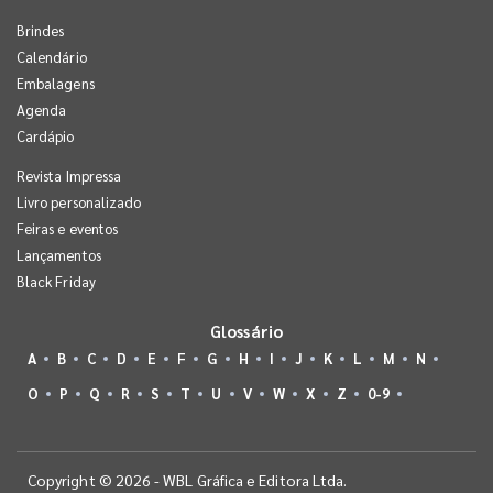
Brindes
Calendário
Embalagens
Agenda
Cardápio
Revista Impressa
Livro personalizado
Feiras e eventos
Lançamentos
Black Friday
Glossário
A
B
C
D
E
F
G
H
I
J
K
L
M
N
O
P
Q
R
S
T
U
V
W
X
Z
0-9
Copyright © 2026 - WBL Gráfica e Editora Ltda.