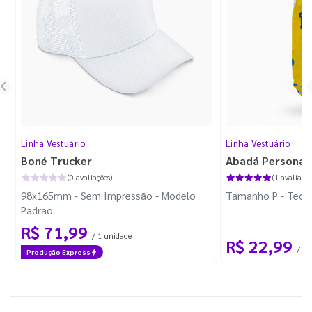
Linha Vestuário
Linha Vestuário
Boné Trucker
Abadá Personal
(0 avaliações)
(1 avaliação
98x165mm - Sem Impressão - Modelo
Tamanho P - Tecid
Padrão
R$ 71,99
/ 1 unidade
R$ 22,99
/ 1 
Produção Express