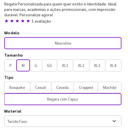
Regata Personalizada para quem quer estilo e identidade. Ideal
para marcas, academias e ações promocionais, com impressão
durável. Personalize agora!
★ ★ ★ ★ ★
1 avaliação
Modelo
Masculino
Tamanho
P
M
G
GG
XL1
XL2
XL3
XL4
Tipo
Basquete
Casual
Cavada
Cropped
Machão
Regata com Capuz
Material