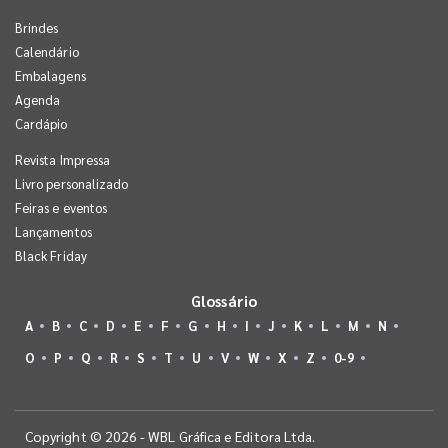
Brindes
Calendário
Embalagens
Agenda
Cardápio
Revista Impressa
Livro personalizado
Feiras e eventos
Lançamentos
Black Friday
Glossário
A
B
C
D
E
F
G
H
I
J
K
L
M
N
O
P
Q
R
S
T
U
V
W
X
Z
0-9
Copyright © 2026 - WBL Gráfica e Editora Ltda.