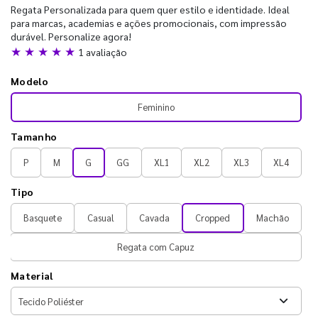
Regata Personalizada para quem quer estilo e identidade. Ideal
para marcas, academias e ações promocionais, com impressão
durável. Personalize agora!
★ ★ ★ ★ ★
1 avaliação
Modelo
Feminino
Tamanho
P
M
G
GG
XL1
XL2
XL3
XL4
Tipo
Basquete
Casual
Cavada
Cropped
Machão
Regata com Capuz
Material