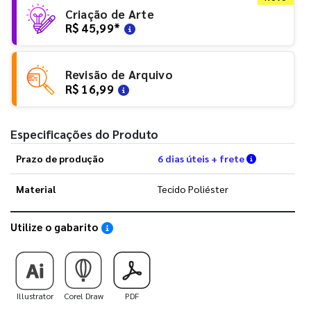
Criação de Arte
R$ 45,99
*
Revisão de Arquivo
R$ 16,99
Especificações do Produto
Verifique a
Prazo de produção
6 dias úteis + frete
Material
Tecido Poliéster
Utilize o gabarito
Saiba como utilizar os nossos gabaritos
Illustrator
Corel Draw
PDF