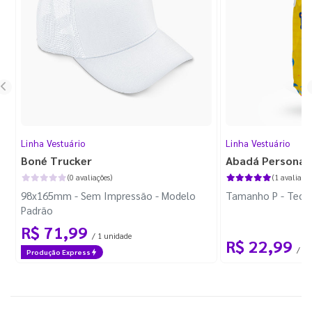
Linha Vestuário
Linha Vestuário
Boné Trucker
Abadá Personal
(0 avaliações)
(1 avaliação
98x165mm - Sem Impressão - Modelo
Tamanho P - Tecid
Padrão
R$ 71,99
/ 1 unidade
R$ 22,99
/ 1 
Produção Express