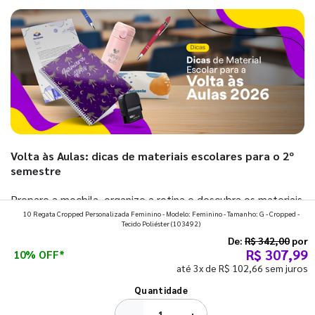
Volta às Aulas: dicas de materiais escolares para o 2º
semestre
Prepare a mochila, organize a rotina e descubra os materiais
10 Regata Cropped Personalizada Feminino - Modelo: Feminino - Tamanho: G - Cropped -
que fazem toda diferença para começar o segundo
Tecido Poliéster
(103492)
semestre com o pé direito. Confira!
De:
R$ 342,00
por
R$ 307,99
10% OFF*
até 3x de R$ 102,66 sem juros
Ver todos os posts
Quantidade
−
+