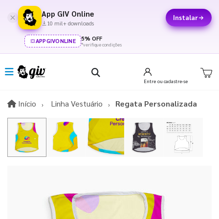
App GIV Online
Instalar
10 mil+ downloads
5% OFF
APPGIVONLINE
*verifique condições
Entre
ou cadastre-se
Início
Início
Linha Vestuário
Regata Personalizada