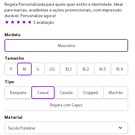
Regata Personalizada para quem quer estilo e identidade. Ideal
para marcas, academias e ações promocionais, com impressão
durável. Personalize agora!
★ ★ ★ ★ ★
1 avaliação
Modelo
Masculino
Tamanho
P
M
G
GG
XL1
XL2
XL3
XL4
Tipo
Basquete
Casual
Cavada
Cropped
Machão
Regata com Capuz
Material