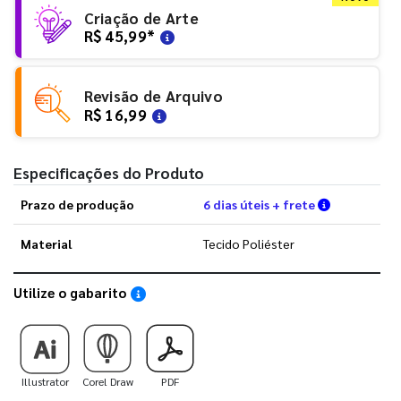
Criação de Arte
R$ 45,99
*
Revisão de Arquivo
R$ 16,99
Especificações do Produto
Verifique a
Prazo de produção
6 dias úteis + frete
Material
Tecido Poliéster
Utilize o gabarito
Saiba como utilizar os nossos gabaritos
Illustrator
Corel Draw
PDF