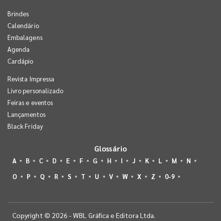
Brindes
Calendário
Embalagens
Agenda
Cardápio
Revista Impressa
Livro personalizado
Feiras e eventos
Lançamentos
Black Friday
Glossário
A
B
C
D
E
F
G
H
I
J
K
L
M
N
O
P
Q
R
S
T
U
V
W
X
Z
0-9
Copyright © 2026 - WBL Gráfica e Editora Ltda.