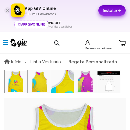
App GIV Online
Instalar
10 mil+ downloads
5% OFF
APPGIVONLINE
*verifique condições
Entre
ou cadastre-se
Início
Início
Linha Vestuário
Regata Personalizada