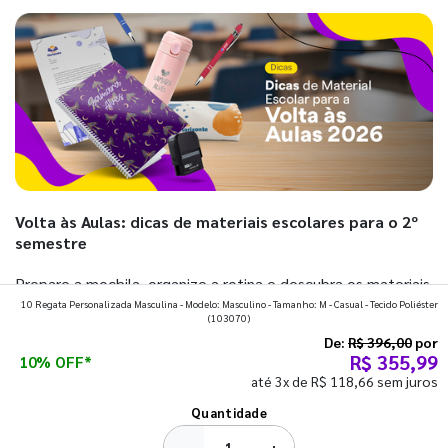
Volta às Aulas: dicas de materiais escolares para o 2º
semestre
Prepare a mochila, organize a rotina e descubra os materiais
10 Regata Personalizada Masculina - Modelo: Masculino - Tamanho: M - Casual - Tecido Poliéster
que fazem toda diferença para começar o segundo
(103070)
semestre com o pé direito. Confira!
De:
R$ 396,00
por
R$ 355,99
10% OFF*
até 3x de R$ 118,66 sem juros
Ver todos os posts
Quantidade
−
+