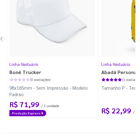
Linha Vestuário
Linha Vestuário
Boné Trucker
Abadá Personal
(0 avaliações)
(1 avaliação
98x165mm - Sem Impressão - Modelo
Tamanho P - Tecid
Padrão
R$ 71,99
/ 1 unidade
R$ 22,99
/ 1 
Produção Express