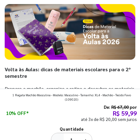
Volta às Aulas: dicas de materiais escolares para o 2º
semestre
Prepare a mochila, organize a rotina e descubra os materiais
1 Regata Machão Masculina - Modelo: Masculino - Tamanho: XL4 - Machão - Tecido Favo
que fazem toda diferença para começar o segundo
(109020)
semestre com o pé direito. Confira!
De:
R$ 67,00
por
R$ 59,99
10% OFF*
até 3x de R$ 20,00 sem juros
Ver todos os posts
Quantidade
−
+