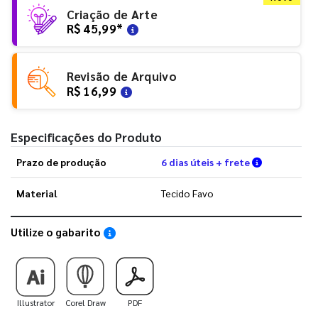
Criação de Arte
R$ 45,99
*
Revisão de Arquivo
R$ 16,99
Especificações do Produto
Verifique a
Prazo de produção
6 dias úteis + frete
Material
Tecido Favo
Utilize o gabarito
Saiba como utilizar os nossos gabaritos
Illustrator
Corel Draw
PDF