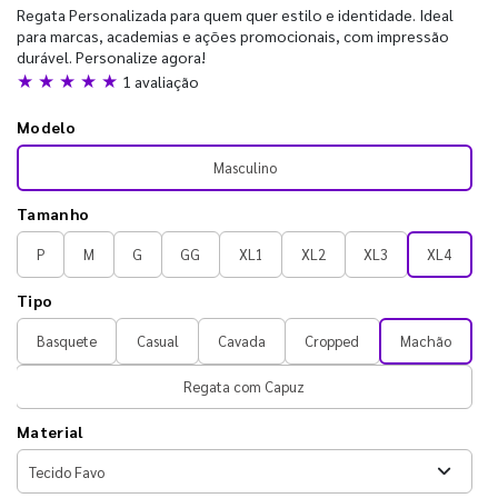
Regata Personalizada para quem quer estilo e identidade. Ideal
para marcas, academias e ações promocionais, com impressão
durável. Personalize agora!
★ ★ ★ ★ ★
1 avaliação
Modelo
Masculino
Tamanho
P
M
G
GG
XL1
XL2
XL3
XL4
Tipo
Basquete
Casual
Cavada
Cropped
Machão
Regata com Capuz
Material