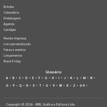
Brindes
Calendário
Embalagens
Agenda
Cardápio
Revista Impressa
Livro personalizado
Feiras e eventos
Lançamentos
Black Friday
Glossário
A
B
C
D
E
F
G
H
I
J
K
L
M
N
O
P
Q
R
S
T
U
V
W
X
Z
0-9
Copyright © 2026 - WBL Gráfica e Editora Ltda.