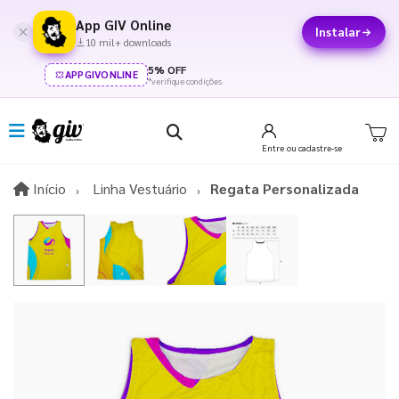
App GIV Online
Instalar
10 mil+ downloads
5% OFF
APPGIVONLINE
*verifique condições
Entre
ou cadastre-se
Início
Início
Linha Vestuário
Regata Personalizada