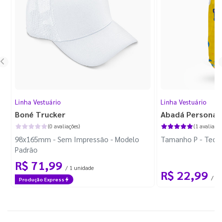
Linha Vestuário
Linha Vestuário
Boné Trucker
Abadá Personal
(0 avaliações)
(1 avaliação
98x165mm - Sem Impressão - Modelo
Tamanho P - Tecid
Padrão
R$ 71,99
/ 1 unidade
R$ 22,99
/ 1 
Produção Express