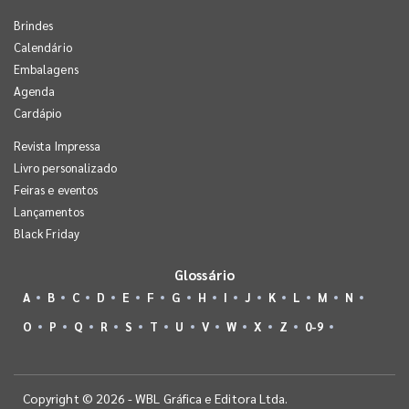
Brindes
Calendário
Embalagens
Agenda
Cardápio
Revista Impressa
Livro personalizado
Feiras e eventos
Lançamentos
Black Friday
Glossário
A
B
C
D
E
F
G
H
I
J
K
L
M
N
O
P
Q
R
S
T
U
V
W
X
Z
0-9
Copyright © 2026 - WBL Gráfica e Editora Ltda.