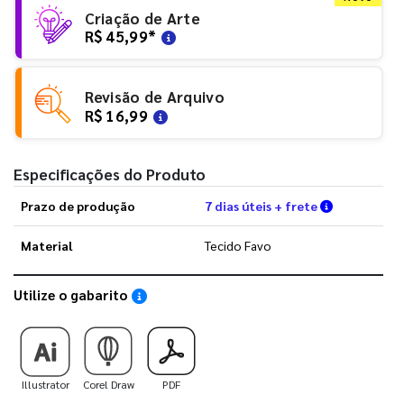
Criação de Arte
R$ 45,99
*
Revisão de Arquivo
R$ 16,99
Especificações do Produto
Verifique a
Prazo de produção
7 dias úteis + frete
Material
Tecido Favo
Utilize o gabarito
Saiba como utilizar os nossos gabaritos
Illustrator
Corel Draw
PDF