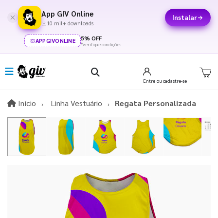
App GIV Online
Instalar
10 mil+ downloads
5% OFF
APPGIVONLINE
*verifique condições
Entre
ou cadastre-se
Início
Início
Linha Vestuário
Regata Personalizada