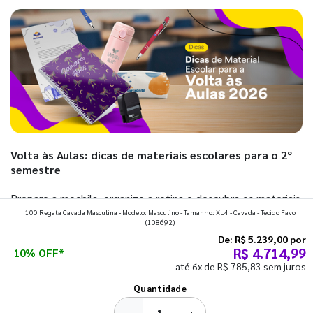
Volta às Aulas: dicas de materiais escolares para o 2º
semestre
Prepare a mochila, organize a rotina e descubra os materiais
100 Regata Cavada Masculina - Modelo: Masculino - Tamanho: XL4 - Cavada - Tecido Favo
que fazem toda diferença para começar o segundo
(108692)
semestre com o pé direito. Confira!
De:
R$ 5.239,00
por
R$ 4.714,99
10% OFF*
até 6x de R$ 785,83 sem juros
Ver todos os posts
Quantidade
−
+