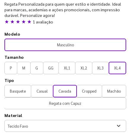
Regata Personalizada para quem quer estilo e identidade. Ideal
para marcas, academias e ações promocionais, com impressão
durável. Personalize agora!
★ ★ ★ ★ ★
1 avaliação
Modelo
Masculino
Tamanho
P
M
G
GG
XL1
XL2
XL3
XL4
Tipo
Basquete
Casual
Cavada
Cropped
Machão
Regata com Capuz
Material