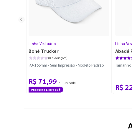
Linha Vestuário
Linha Ves
Boné Trucker
Abadá 
(0 avaliações)
98x165mm - Sem Impressão - Modelo Padrão
Tamanho P
R$ 71,99
/ 1 unidade
R$ 2
Produção Express
A