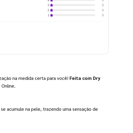
0
3
0
2
0
1
ização na medida certa para você! 
Feita com Dry
 Online.
 se acumule na pele, trazendo uma sensação de 