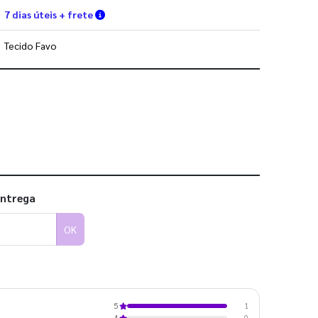
Verifique as condições de entrega
7 dias úteis + frete
Tecido Favo
 utilizar os nossos gabaritos
entrega
OK
1
5
0
4