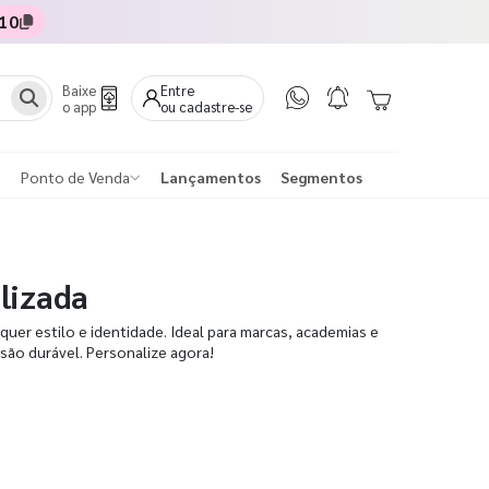
10
Baixe
Entre
o app
ou cadastre-se
Ponto de Venda
Lançamentos
Segmentos
lizada
uer estilo e identidade. Ideal para marcas, academias e
ão durável. Personalize agora!