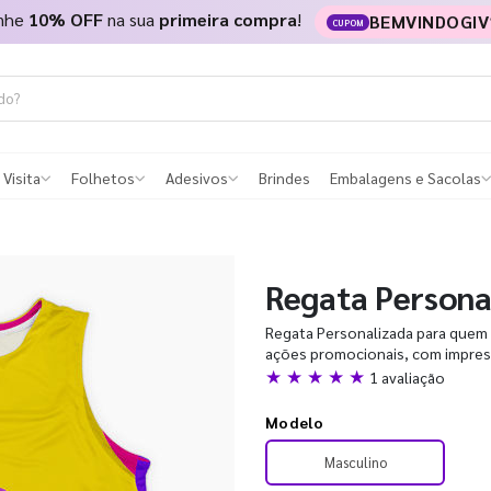
nhe
10% OFF
na sua
primeira compra
!
BEMVINDOGIV
CUPOM
 Visita
Folhetos
Adesivos
Brindes
Embalagens e Sacolas
Regata Persona
Regata Personalizada para quem q
ações promocionais, com impress
★ ★ ★ ★ ★
1 avaliação
Modelo
Masculino