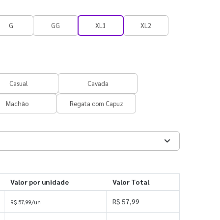
G
GG
XL1
XL2
Casual
Cavada
Machão
Regata com Capuz
Valor por unidade
Valor Total
R$ 57,99
R$ 57,99/un