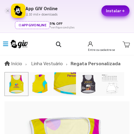
App GIV Online
Instalar
10 mil+ downloads
5% OFF
APPGIVONLINE
*verifique condições
Entre
ou cadastre-se
Início
Início
Linha Vestuário
Regata Personalizada