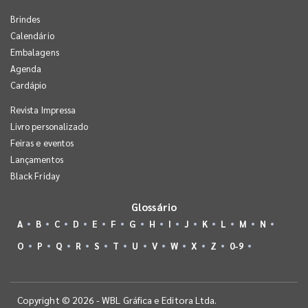
Brindes
Calendário
Embalagens
Agenda
Cardápio
Revista Impressa
Livro personalizado
Feiras e eventos
Lançamentos
Black Friday
Glossário
A
B
C
D
E
F
G
H
I
J
K
L
M
N
O
P
Q
R
S
T
U
V
W
X
Z
0-9
Copyright © 2026 - WBL Gráfica e Editora Ltda.