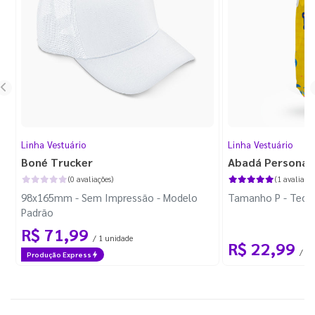
Linha Vestuário
Linha Vestuário
Boné Trucker
Abadá Personal
(0 avaliações)
(1 avaliação
98x165mm - Sem Impressão - Modelo
Tamanho P - Tecid
Padrão
R$ 71,99
/ 1 unidade
R$ 22,99
/ 1 
Produção Express