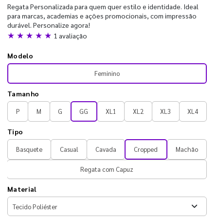
Regata Personalizada para quem quer estilo e identidade. Ideal
para marcas, academias e ações promocionais, com impressão
durável. Personalize agora!
★ ★ ★ ★ ★
1 avaliação
Modelo
Feminino
Tamanho
P
M
G
GG
XL1
XL2
XL3
XL4
Tipo
Basquete
Casual
Cavada
Cropped
Machão
Regata com Capuz
Material