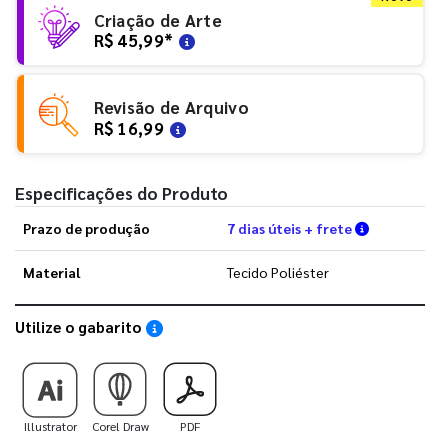
Criação de Arte
R$ 45,99
*
Revisão de Arquivo
R$ 16,99
Especificações do Produto
Verifique a
Prazo de produção
7 dias úteis + frete
Material
Tecido Poliéster
Utilize o gabarito
Saiba como utilizar os nossos gabaritos
Illustrator
Corel Draw
PDF