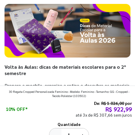
Volta às Aulas: dicas de materiais escolares para o 2º
semestre
Prepare a mochila, organize a rotina e descubra os materiais
30 Regata Cropped Personalizada Feminino - Modelo: Feminino - Tamanho: GG - Cropped -
que fazem toda diferença para começar o segundo
Tecido Poliéster
(103502)
semestre com o pé direito. Confira!
De:
R$ 1.026,00
por
R$ 922,99
10% OFF*
até 3x de R$ 307,66 sem juros
Ver todos os posts
Quantidade
−
+