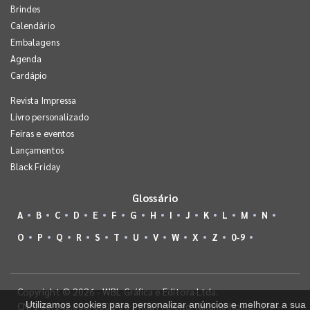
Brindes
Calendário
Embalagens
Agenda
Cardápio
Revista Impressa
Livro personalizado
Feiras e eventos
Lançamentos
Black Friday
Glossário
A
B
C
D
E
F
G
H
I
J
K
L
M
N
O
P
Q
R
S
T
U
V
W
X
Z
0-9
Copyright © 2026 - WBL Gráfica e Editora Ltda.
Utilizamos cookies para personalizar anúncios e melhorar a sua
CNPJ 08.142.850/0001-36 - Rua Prefeito Takume Koike, 499 -