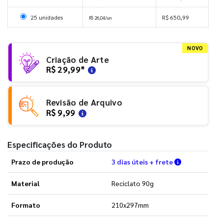
Selecionar 25 unidades
25 unidades
R$ 650,99
R$ 26,04/un
NOVO
Criação de Arte
R$ 29,99
*
Revisão de Arquivo
R$ 9,99
Especificações do Produto
Verifique a
Prazo de produção
3 dias úteis + frete
Material
Reciclato 90g
Formato
210x297mm