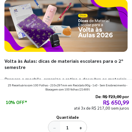
Volta às Aulas: dicas de materiais escolares para o 2º
semestre
Prepare a mochila, organize a rotina e descubra os materiais
25 Receituário com 100 Folhas - 210x297mm em Reciclato 90g - 1x0 - Sem Enobrecimento -
que fazem toda diferença para começar o segundo
Blocagem com 100 folhas
(21469)
semestre com o pé direito. Confira!
De:
R$ 723,00
por
R$ 650,99
10% OFF*
até 3x de R$ 217,00 sem juros
Ver todos os posts
Quantidade
−
+