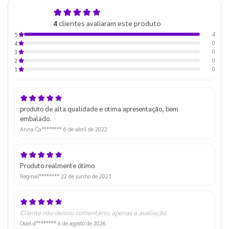
5,0
4
clientes avaliaram este produto
de 5
4
5
0
4
0
3
0
2
0
1
produto de alta qualidade e otima apresentação, bem
embalado.
Anna Ca********
6 de abril de 2022
Produto realmente ótimo
Reginal********
22 de junho de 2021
Cliente não deixou comentário, apenas a avaliação
Osiel d********
6 de agosto de 2026