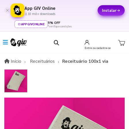
App GIV Online
Instalar
10 mil+ downloads
5% OFF
APPGIVONLINE
*verifique condições
Entre
ou cadastre-se
Início
Início
Receituários
Receituário 100x1 via