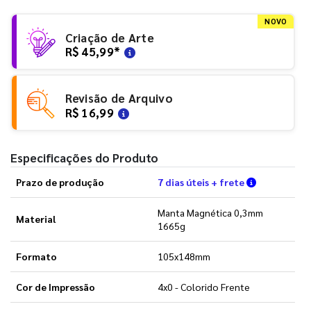
NOVO
Criação de Arte
R$ 45,99
*
Revisão de Arquivo
R$ 16,99
Especificações do Produto
Verifique a
Prazo de produção
7 dias úteis + frete
Manta Magnética 0,3mm
Material
1665g
Formato
105x148mm
Cor de Impressão
4x0 - Colorido Frente