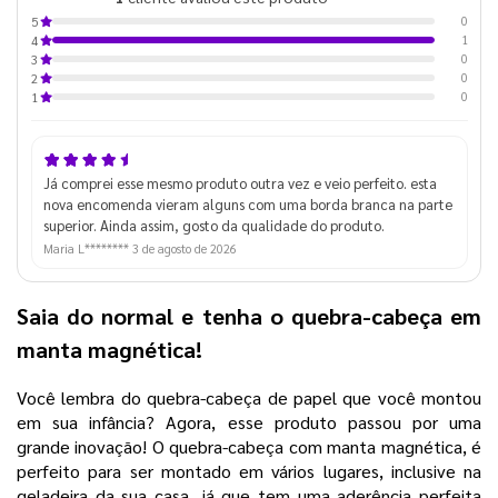
0
5
1
4
0
3
0
2
0
1
Já comprei esse mesmo produto outra vez e veio perfeito. esta
nova encomenda vieram alguns com uma borda branca na parte
superior. Ainda assim, gosto da qualidade do produto.
Maria L********
3 de agosto de 2026
Saia do normal e tenha o quebra-cabeça em
manta magnética!
Você lembra do quebra-cabeça de papel
que você montou
em sua infância? Agora, esse produto passou por uma
grande inovação! O
quebra-cabeça com manta magnética
, é
perfeito para ser montado em vários lugares, inclusive na
geladeira da sua casa, já que tem uma aderência perfeita