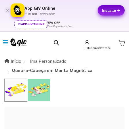
App GIV Online
Instalar
10 mil+ downloads
5% OFF
APPGIVONLINE
*verifique condições
Entre
ou cadastre-se
Início
Início
Imã Personalizado
Quebra-Cabeça em Manta Magnética