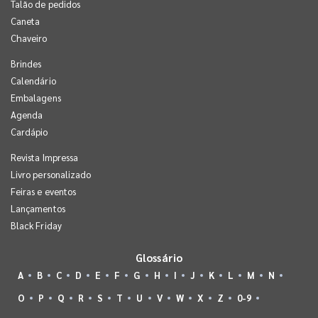
Talão de pedidos
Caneta
Chaveiro
Brindes
Calendário
Embalagens
Agenda
Cardápio
Revista Impressa
Livro personalizado
Feiras e eventos
Lançamentos
Black Friday
Glossário
A
B
C
D
E
F
G
H
I
J
K
L
M
N
O
P
Q
R
S
T
U
V
W
X
Z
0-9