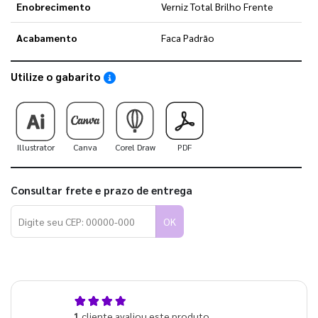
Enobrecimento
Verniz Total Brilho Frente
Acabamento
Faca Padrão
Utilize o gabarito
Saiba como utilizar os nossos gabaritos
Illustrator
Canva
Corel Draw
PDF
Consultar frete e prazo de entrega
OK
4,0
1
cliente avaliou este produto
de 5