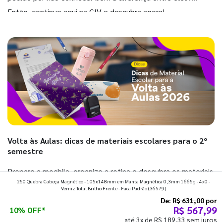
Então, continue aqui na GIV e descubra agora!
Volta às Aulas: dicas de materiais escolares para o 2º
semestre
Prepare a mochila, organize a rotina e descubra os materiais
250 Quebra Cabeça Magnético - 105x148mm em Manta Magnética 0,3mm 1665g - 4x0 -
que fazem toda diferença para começar o segundo
Verniz Total Brilho Frente - Faca Padrão
(36579)
semestre com o pé direito. Confira!
De:
R$ 631,00
por
R$ 567,99
10% OFF*
até 3x de R$ 189,33 sem juros