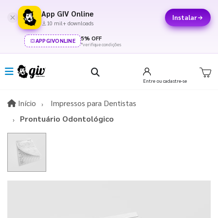
App GIV Online
Instalar
10 mil+ downloads
5% OFF
APPGIVONLINE
*verifique condições
Entre
ou cadastre-se
Início
Início
Impressos para Dentistas
Prontuário Odontológico