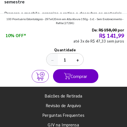
semestre
Prepare a mochila, organize a rotina e descubra os materiais
100 Prontuário Odontológico - 297x420mm em Alta Alvura 150g - 1x1 - Sem Enobrecimento -
que fazem toda diferença para começar o segundo
Refile
(27296)
semestre com o pé direito. Confira!
De:
R$ 158,00
por
R$ 141,99
10% OFF*
até 3x de R$ 47,33 sem juros
Ver todos os posts
Quantidade
−
+
Comprar
Balcões de Retirada
Revisão de Arquivo
Perguntas Frequentes
GIV na Imprensa