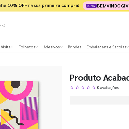
nhe
10% OFF
na sua
primeira compra
!
BEMVINDOGIV
CUPOM
 Visita
Folhetos
Adesivos
Brindes
Embalagens e Sacolas
Produto Acaba
☆ ☆ ☆ ☆ ☆
0 avaliações