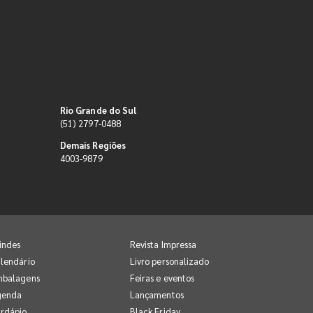
Rio Grande do Sul
(51) 2797-0488
Demais Regiões
4003-9879
indes
Revista Impressa
lendário
Livro personalizado
mbalagens
Feiras e eventos
genda
Lançamentos
rdápio
Black Friday