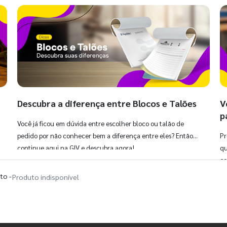
Descubra a diferença entre Blocos e Talões
V
p
Você já ficou em dúvida entre escolher bloco ou talão de
pedido por não conhecer bem a diferença entre eles? Então,
Pr
continue aqui na GIV e descubra agora!
qu
co
to -
Produto indisponível