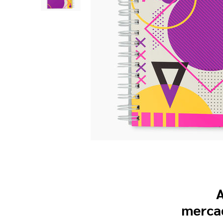
A
mercad