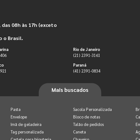
 das 08h às 17h (exceto
 o Brasil.
arina
Rio de Janeiro
9406
(21) 2391-3161
co
Paraná
0921
(41) 2391-0834
Mais buscados
Pasta
Sacola Personalizada
Br
Envelope
Bloco de notas
Ca
Imã de geladeira
Talão de pedidos
E
Tag personalizada
Caneta
A
Cartela para bijouteria
Chaveiro
Ca