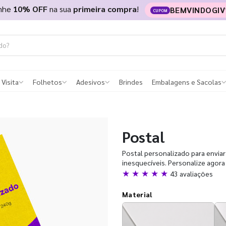
nhe
10% OFF
na sua
primeira compra
!
BEMVINDOGIV
CUPOM
 Visita
Folhetos
Adesivos
Brindes
Embalagens e Sacolas
Postal
Postal personalizado para enviar
inesquecíveis. Personalize agor
★ ★ ★ ★ ★
43 avaliações
Material