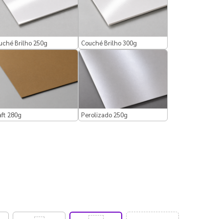
uché Brilho 250g
Couché Brilho 300g
aft 280g
Perolizado 250g