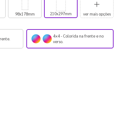
210x297mm
98x178mm
ver mais opções
4×4 - Colorida na frente e no
rente.
verso.