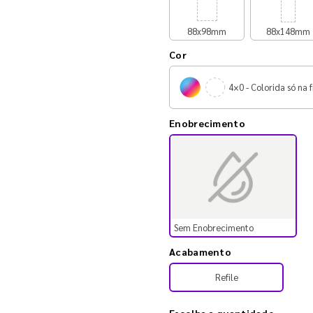
88x98mm
88x148mm
Cor
4×0 - Colorida só na f
Enobrecimento
Sem Enobrecimento
Acabamento
Refile
Escolha a quantidade