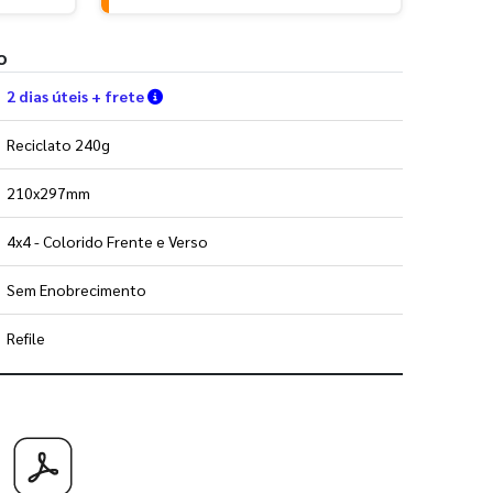
o
Verifique as condições de entrega
2 dias úteis + frete
Reciclato 240g
210x297mm
4x4 - Colorido Frente e Verso
Sem Enobrecimento
Refile
 utilizar os nossos gabaritos