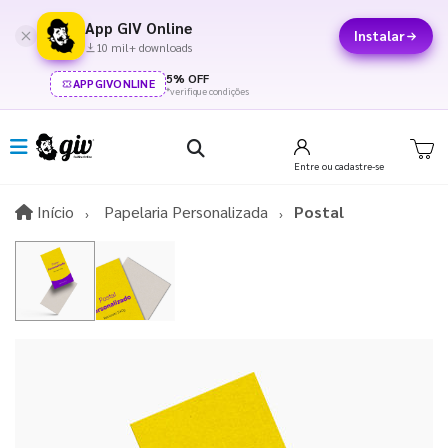
App GIV Online
Instalar
10 mil+ downloads
5% OFF
APPGIVONLINE
*verifique condições
Entre
ou cadastre-se
Início
Início
Papelaria Personalizada
Postal