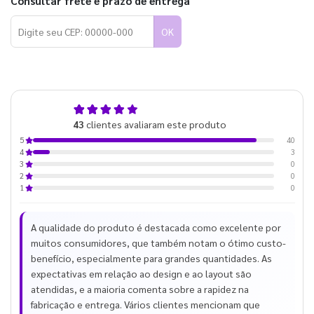
Consultar frete e prazo de entrega
OK
4,9
43
clientes avaliaram este produto
de 5
40
5
3
4
0
3
0
2
0
1
A qualidade do produto é destacada como excelente por
muitos consumidores, que também notam o ótimo custo-
benefício, especialmente para grandes quantidades. As
expectativas em relação ao design e ao layout são
atendidas, e a maioria comenta sobre a rapidez na
fabricação e entrega. Vários clientes mencionam que