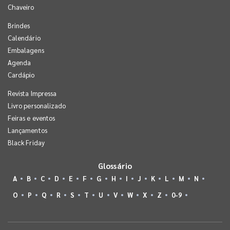
Chaveiro
Brindes
Calendário
Embalagens
Agenda
Cardápio
Revista Impressa
Livro personalizado
Feiras e eventos
Lançamentos
Black Friday
Glossário
A
B
C
D
E
F
G
H
I
J
K
L
M
N
O
P
Q
R
S
T
U
V
W
X
Z
0-9