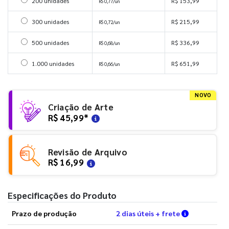
Selecionar 200 unidades
200 unidades
R$ 153,99
R$ 0,77/un
Selecionar 300 unidades
300 unidades
R$ 215,99
R$ 0,72/un
Selecionar 500 unidades
500 unidades
R$ 336,99
R$ 0,68/un
Selecionar 1000 unidades
1.000 unidades
R$ 651,99
R$ 0,66/un
NOVO
Criação de Arte
R$ 45,99
*
Revisão de Arquivo
R$ 16,99
Especificações do Produto
Verifique a
Prazo de produção
2 dias úteis + frete