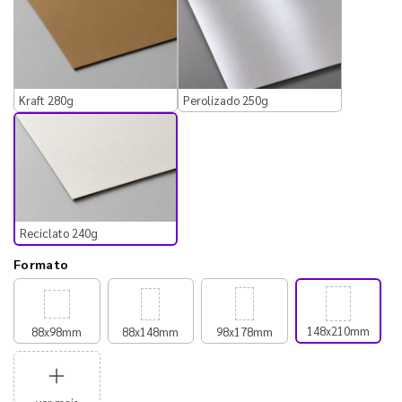
Kraft 280g
Perolizado 250g
Reciclato 240g
Formato
148x210mm
88x98mm
88x148mm
98x178mm