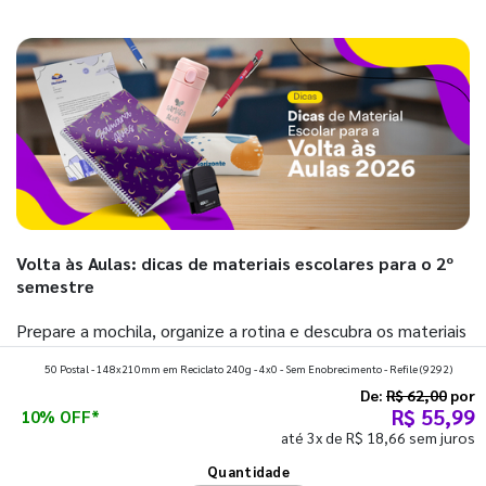
Volta às Aulas: dicas de materiais escolares para o 2º
semestre
Prepare a mochila, organize a rotina e descubra os materiais
que fazem toda diferença para começar o segundo
50 Postal - 148x210mm em Reciclato 240g - 4x0 - Sem Enobrecimento - Refile
(9292)
semestre com o pé direito. Confira!
De:
R$ 62,00
por
R$ 55,99
10% OFF*
até 3x de R$ 18,66 sem juros
Ver todos os posts
Quantidade