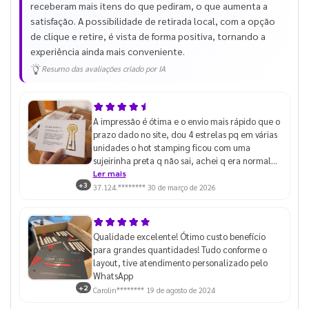
receberam mais itens do que pediram, o que aumenta a
satisfação. A possibilidade de retirada local, com a opção
de clique e retire, é vista de forma positiva, tornando a
experiência ainda mais conveniente.
Resumo das avaliações criado por IA
A impressão é ótima e o envio mais rápido que o
prazo dado no site, dou 4 estrelas pq em várias
unidades o hot stamping ficou com uma
sujeirinha preta q não sai, achei q era normal
até pegar algumas unidades que estava
Ler mais
+3
perfeito
37.124.********
30 de março de 2026
Qualidade excelente! Ótimo custo benefício
para grandes quantidades! Tudo conforme o
layout, tive atendimento personalizado pelo
WhatsApp
+2
Carolin********
19 de agosto de 2024