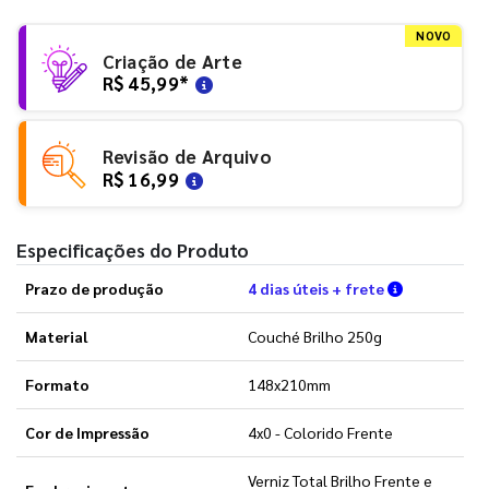
NOVO
Criação de Arte
R$ 45,99
*
Revisão de Arquivo
R$ 16,99
Especificações do Produto
Verifique a
Prazo de produção
4 dias úteis + frete
Material
Couché Brilho 250g
Formato
148x210mm
Cor de Impressão
4x0 - Colorido Frente
Verniz Total Brilho Frente e