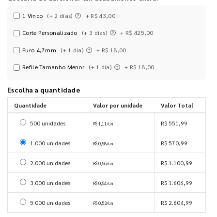
1 Vinco
(+ 2 dias)
+ R$ 43,00
Corte Personalizado
(+ 3 dias)
+ R$ 425,00
Furo 4,7mm
(+ 1 dia)
+ R$ 18,00
Refile Tamanho Menor
(+ 1 dia)
+ R$ 18,00
Escolha a quantidade
Quantidade
Valor por unidade
Valor Total
Selecionar 500 unidades
500 unidades
R$ 551,99
R$ 1,11/un
Selecionar 1000 unidades
1.000 unidades
R$ 570,99
R$ 0,58/un
Selecionar 2000 unidades
2.000 unidades
R$ 1.100,99
R$ 0,56/un
Selecionar 3000 unidades
3.000 unidades
R$ 1.606,99
R$ 0,54/un
Selecionar 5000 unidades
5.000 unidades
R$ 2.604,99
R$ 0,53/un