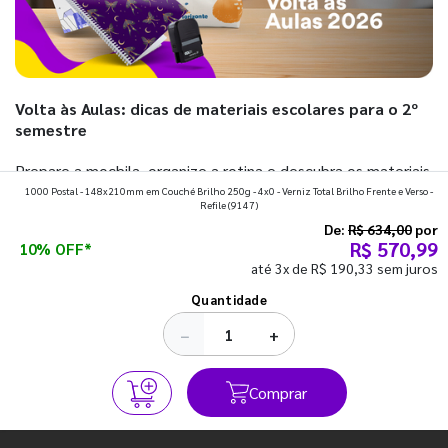
Volta às Aulas: dicas de materiais escolares para o 2º
semestre
Prepare a mochila, organize a rotina e descubra os materiais
1000 Postal - 148x210mm em Couché Brilho 250g - 4x0 - Verniz Total Brilho Frente e Verso -
que fazem toda diferença para começar o segundo
Refile
(9147)
semestre com o pé direito. Confira!
De:
R$ 634,00
por
R$ 570,99
10% OFF*
até 3x de R$ 190,33 sem juros
Ver todos os posts
Quantidade
−
+
Comprar