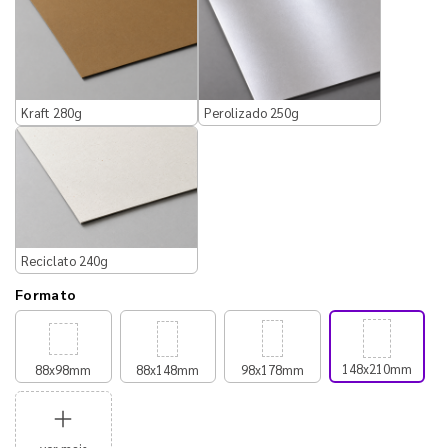
Kraft 280g
Perolizado 250g
Reciclato 240g
Formato
148x210mm
88x98mm
88x148mm
98x178mm