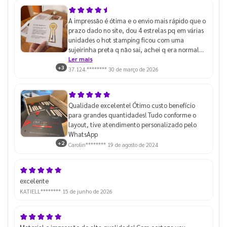
A impressão é ótima e o envio mais rápido que o
prazo dado no site, dou 4 estrelas pq em várias
unidades o hot stamping ficou com uma
sujeirinha preta q não sai, achei q era normal
até pegar algumas unidades que estava
Ler mais
+3
perfeito
37.124.********
30 de março de 2026
Qualidade excelente! Ótimo custo benefício
para grandes quantidades! Tudo conforme o
layout, tive atendimento personalizado pelo
WhatsApp
+2
Carolin********
19 de agosto de 2024
excelente
KATIELL********
15 de junho de 2026