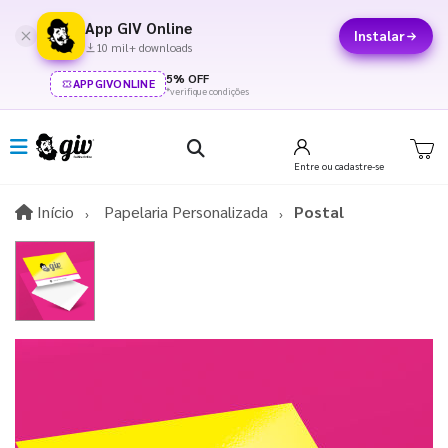
App GIV Online
Instalar
10 mil+ downloads
5% OFF
APPGIVONLINE
*verifique condições
Entre
ou cadastre-se
Início
Início
Papelaria Personalizada
Postal