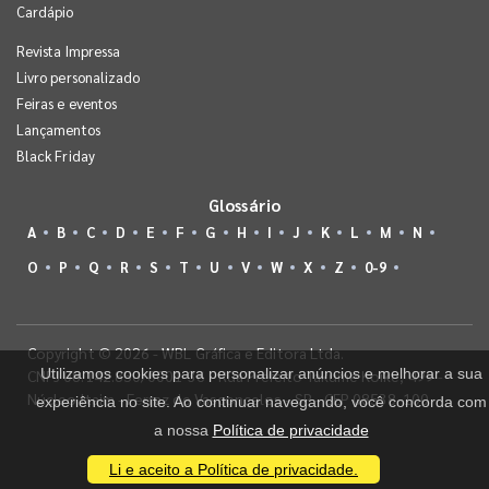
Cardápio
Revista Impressa
Livro personalizado
Feiras e eventos
Lançamentos
Black Friday
Glossário
A
B
C
D
E
F
G
H
I
J
K
L
M
N
O
P
Q
R
S
T
U
V
W
X
Z
0-9
Copyright © 2026 - WBL Gráfica e Editora Ltda.
Utilizamos cookies para personalizar anúncios e melhorar a sua
CNPJ 08.142.850/0001-36 - Rua Prefeito Takume Koike, 499 -
Núcleo Itaim - Ferraz de Vasconcelos - SP - CEP 08538-100
experiência no site. Ao continuar navegando, você concorda com
a nossa
Política de privacidade
Li e aceito a Política de privacidade.