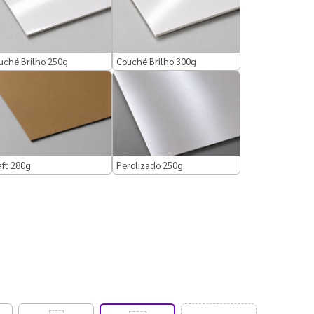
uché Brilho 250g
Couché Brilho 300g
aft 280g
Perolizado 250g