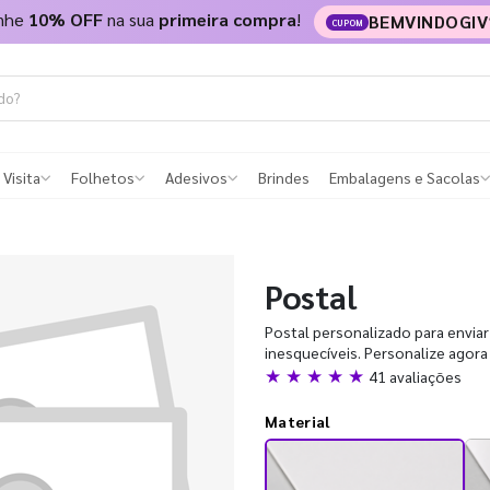
nhe
10% OFF
na sua
primeira compra
!
BEMVINDOGIV
CUPOM
 Visita
Folhetos
Adesivos
Brindes
Embalagens e Sacolas
Postal
Postal personalizado para enviar
inesquecíveis. Personalize agor
★ ★ ★ ★ ★
41 avaliações
Material