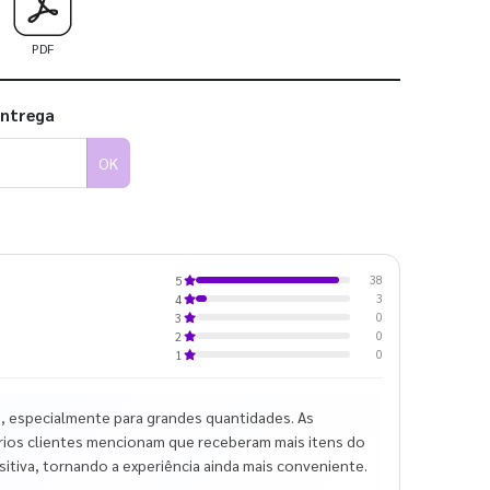
PDF
entrega
OK
38
5
3
4
0
3
0
2
0
1
 especialmente para grandes quantidades. As
Vários clientes mencionam que receberam mais itens do
ositiva, tornando a experiência ainda mais conveniente.