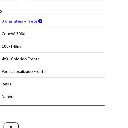
o
Verifique as condições de entrega
3 dias úteis + frete
Couché 300g
105x148mm
4x0 - Colorido Frente
Verniz Localizado Frente
Refile
Nenhum
 utilizar os nossos gabaritos