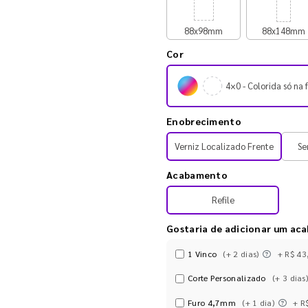
88x98mm
88x148mm
Cor
4×0 - Colorida só na 
Enobrecimento
Verniz Localizado Frente
Se
Acabamento
Refile
Gostaria de adicionar um ac
1 Vinco
(+ 2 dias)
+ R$ 43
Corte Personalizado
(+ 3 dias)
Furo 4,7mm
(+ 1 dia)
+ R