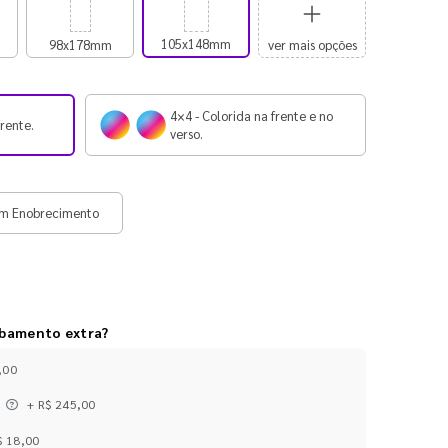
105x148mm
98x178mm
ver mais opções
4×4 - Colorida na frente e no
frente.
verso.
m Enobrecimento
abamento extra?
,00
+ R$ 245,00
$ 18,00