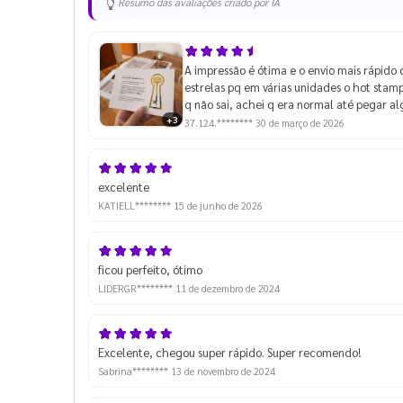
Resumo das avaliações criado por IA
A impressão é ótima e o envio mais rápido 
estrelas pq em várias unidades o hot stam
q não sai, achei q era normal até pegar a
+3
37.124.********
30 de março de 2026
excelente
KATIELL********
15 de junho de 2026
ficou perfeito, ótimo
LIDERGR********
11 de dezembro de 2024
Excelente, chegou super rápido. Super recomendo!
Sabrina********
13 de novembro de 2024