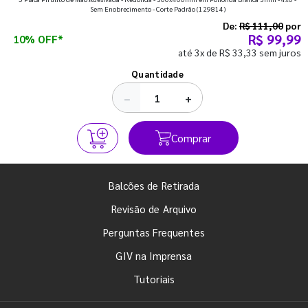
que fazem toda diferença para começar o segundo
Sem Enobrecimento - Corte Padrão
(129814)
semestre com o pé direito. Confira!
De:
R$ 111,00
por
R$ 99,99
10% OFF*
até 3x de R$ 33,33 sem juros
Ver todos os posts
Quantidade
−
+
Comprar
Balcões de Retirada
Revisão de Arquivo
Perguntas Frequentes
GIV na Imprensa
Tutoriais