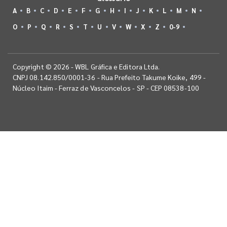
A
B
C
D
E
F
G
H
I
J
K
L
M
N
O
P
Q
R
S
T
U
V
W
X
Z
0-9
Copyright © 2026 - WBL Gráfica e Editora Ltda.
CNPJ 08.142.850/0001-36 - Rua Prefeito Takume Koike, 499 -
Núcleo Itaim - Ferraz de Vasconcelos - SP - CEP 08538-100