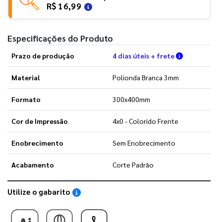
R$ 16,99
Especificações do Produto
Verifique a
Prazo de produção
4 dias úteis + frete
Material
Polionda Branca 3mm
Formato
300x400mm
Cor de Impressão
4x0 - Colorido Frente
Enobrecimento
Sem Enobrecimento
Acabamento
Corte Padrão
Utilize o gabarito
Saiba como utilizar os nossos gabaritos