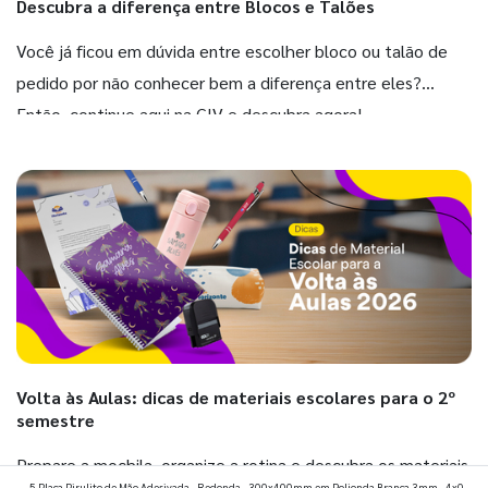
Descubra a diferença entre Blocos e Talões
Você já ficou em dúvida entre escolher bloco ou talão de
pedido por não conhecer bem a diferença entre eles?
Então, continue aqui na GIV e descubra agora!
Volta às Aulas: dicas de materiais escolares para o 2º
semestre
Prepare a mochila, organize a rotina e descubra os materiais
5 Placa Pirulito de Mão Adesivada - Redonda - 300x400mm em Polionda Branca 3mm - 4x0 -