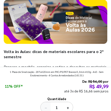
Volta às Aulas: dicas de materiais escolares para o 2º
semestre
Prepare a mochila, organize a rotina e descubra os materiais
1 Placa de Sinalização - 297x420mm em PVC/PS/PET Branco 0,3mm 410g - 4x0 - Sem
que fazem toda diferença para começar o segundo
Enobrecimento - 4 Cantos Arredondados
(16131)
semestre com o pé direito. Confira!
De:
R$ 56,00
por
R$ 49,99
11% OFF*
até 3x de R$ 16,66 sem juros
Ver todos os posts
Quantidade
−
+