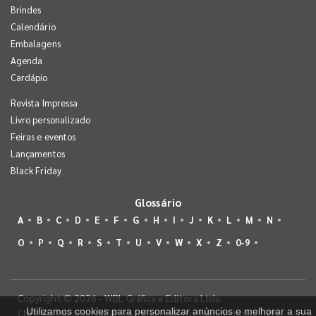
Brindes
Calendário
Embalagens
Agenda
Cardápio
Revista Impressa
Livro personalizado
Feiras e eventos
Lançamentos
Black Friday
Glossário
A
B
C
D
E
F
G
H
I
J
K
L
M
N
O
P
Q
R
S
T
U
V
W
X
Z
0-9
Copyright © 2026 - WBL Gráfica e Editora Ltda.
Utilizamos cookies para personalizar anúncios e melhorar a sua
CNPJ 08.142.850/0001-36 - Rua Prefeito Takume Koike, 499 -