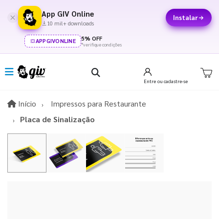
App GIV Online
Instalar
10 mil+ downloads
5% OFF
APPGIVONLINE
*verifique condições
Entre
ou cadastre-se
Início
Início
Impressos para Restaurante
Placa de Sinalização