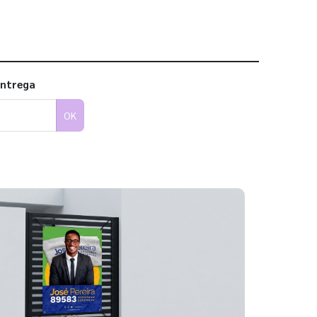
entrega
OK