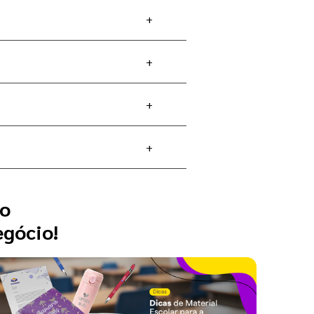
+
+
+
+
 o
egócio!