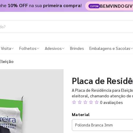
nhe
10% OFF
na sua
primeira compra
!
BEMVINDOGIV
CUPOM
 Visita
Folhetos
Adesivos
Brindes
Embalagens e Sacolas
Eleição
Placa de Residê
A Placa de Residência para Eleiç
eleitoral, chamando atenção de 
☆ ☆ ☆ ☆ ☆
0 avaliações
Material