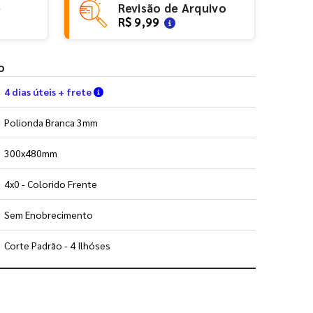
e
Revisão de Arquivo
R$ 9,99
o
Verifique as condições de entrega
4 dias úteis + frete
Polionda Branca 3mm
300x480mm
4x0 - Colorido Frente
Sem Enobrecimento
Corte Padrão - 4 Ilhóses
 utilizar os nossos gabaritos