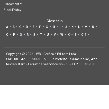
Lançamentos
Black Friday
Glossário
A
B
C
D
E
F
G
H
I
J
K
L
M
N
O
P
Q
R
S
T
U
V
W
X
Z
0-9
Copyright © 2026 - WBL Gráfica e Editora Ltda.
CNPJ 08.142.850/0001-36 - Rua Prefeito Takume Koike, 499 -
Núcleo Itaim - Ferraz de Vasconcelos - SP - CEP 08538-100