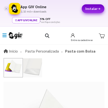
App GIV Online
Instalar
10 mil+ downloads
5% OFF
APPGIVONLINE
*verifique condições
Entre
ou cadastre-se
Início
Início
Pasta Personalizada
Pasta com Bolsa