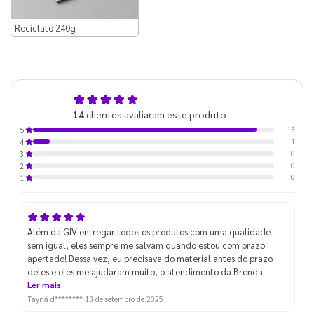
Reciclato 240g
4,9
14
clientes avaliaram este produto
de 5
13
5
1
4
0
3
0
2
0
1
Além da GIV entregar todos os produtos com uma qualidade
sem igual, eles sempre me salvam quando estou com prazo
apertado! Dessa vez, eu precisava do material antes do prazo
deles e eles me ajudaram muito, o atendimento da Brenda
(apesar de eu ter enchido muito o saco dela) foi excelente e
Ler mais
consegui pegar o material pro evento! I love you GIV hahaha
Tayná d********
13 de setembro de 2025