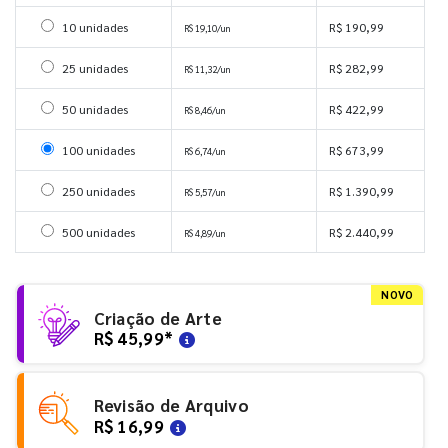
Selecionar 10 unidades
10 unidades
R$ 190,99
R$ 19,10/un
Selecionar 25 unidades
25 unidades
R$ 282,99
R$ 11,32/un
Selecionar 50 unidades
50 unidades
R$ 422,99
R$ 8,46/un
Selecionar 100 unidades
100 unidades
R$ 673,99
R$ 6,74/un
Selecionar 250 unidades
250 unidades
R$ 1.390,99
R$ 5,57/un
Selecionar 500 unidades
500 unidades
R$ 2.440,99
R$ 4,89/un
NOVO
Criação de Arte
R$ 45,99
*
Revisão de Arquivo
R$ 16,99