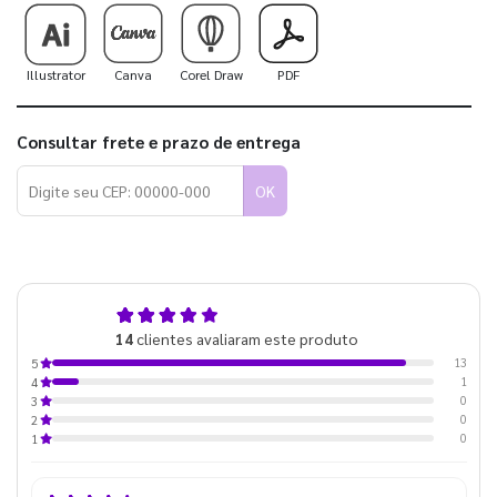
Illustrator
Canva
Corel Draw
PDF
Consultar frete e prazo de entrega
OK
4,9
14
clientes avaliaram este produto
de 5
13
5
1
4
0
3
0
2
0
1