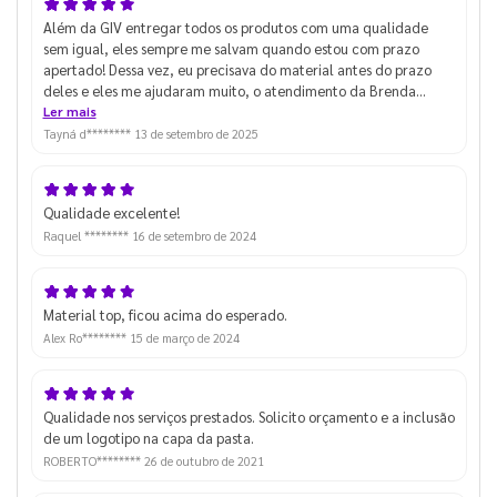
Além da GIV entregar todos os produtos com uma qualidade
sem igual, eles sempre me salvam quando estou com prazo
apertado! Dessa vez, eu precisava do material antes do prazo
deles e eles me ajudaram muito, o atendimento da Brenda
(apesar de eu ter enchido muito o saco dela) foi excelente e
Ler mais
consegui pegar o material pro evento! I love you GIV hahaha
Tayná d********
13 de setembro de 2025
Qualidade excelente!
Raquel ********
16 de setembro de 2024
Material top, ficou acima do esperado.
Alex Ro********
15 de março de 2024
Qualidade nos serviços prestados. Solicito orçamento e a inclusão
de um logotipo na capa da pasta.
ROBERTO********
26 de outubro de 2021