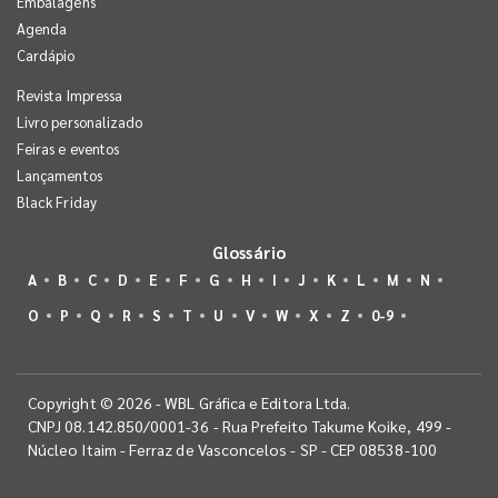
Embalagens
Agenda
Cardápio
Revista Impressa
Livro personalizado
Feiras e eventos
Lançamentos
Black Friday
Glossário
A
B
C
D
E
F
G
H
I
J
K
L
M
N
O
P
Q
R
S
T
U
V
W
X
Z
0-9
Copyright © 2026 - WBL Gráfica e Editora Ltda.
CNPJ 08.142.850/0001-36 - Rua Prefeito Takume Koike, 499 -
Núcleo Itaim - Ferraz de Vasconcelos - SP - CEP 08538-100