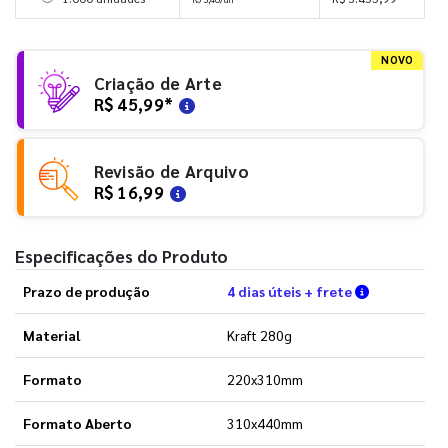
NOVO
Criação de Arte
R$ 45,99
*
Revisão de Arquivo
R$ 16,99
Especificações do Produto
Verifique a
Prazo de produção
4 dias úteis + frete
Material
Kraft 280g
Formato
220x310mm
Formato Aberto
310x440mm