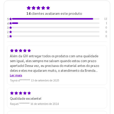
4,9
14
clientes avaliaram este produto
de 5
13
5
1
4
0
3
0
2
0
1
Além da GIV entregar todos os produtos com uma qualidade
sem igual, eles sempre me salvam quando estou com prazo
apertado! Dessa vez, eu precisava do material antes do prazo
deles e eles me ajudaram muito, o atendimento da Brenda
(apesar de eu ter enchido muito o saco dela) foi excelente e
Ler mais
consegui pegar o material pro evento! I love you GIV hahaha
Tayná d********
13 de setembro de 2025
Qualidade excelente!
Raquel ********
16 de setembro de 2024