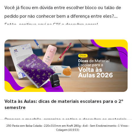
Você já ficou em dúvida entre escolher bloco ou talão de
pedido por não conhecer bem a diferença entre eles?
Então, continue aqui na GIV e descubra agora!
Volta às Aulas: dicas de materiais escolares para o 2º
semestre
Prepare a mochila, organize a rotina e descubra os materiais
250 Pasta com Bolsa Colada - 220x310mm em Kraft 280g - 4x4 - Sem Enobrecimento - 1 Vinco -
que fazem toda diferença para começar o segundo
Colagem
(41933)