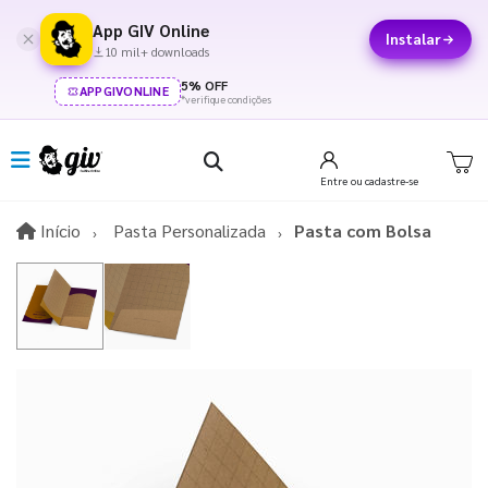
App GIV Online
Instalar
10 mil+ downloads
5% OFF
APPGIVONLINE
*verifique condições
Entre
ou cadastre-se
Início
Início
Pasta Personalizada
Pasta com Bolsa