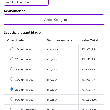
Sem Enobrecimento
Acabamento
1 Vinco - Colagem
Escolha a quantidade
Quantidade
Valor por unidade
Valor Total
Selecionar 10 unidades
10 unidades
R$ 102,99
R$ 10,30/un
Selecionar 25 unidades
25 unidades
R$ 143,99
R$ 5,76/un
Selecionar 50 unidades
50 unidades
R$ 230,99
R$ 4,62/un
Selecionar 100 unidades
100 unidades
R$ 401,99
R$ 4,02/un
Selecionar 250 unidades
250 unidades
R$ 915,99
R$ 3,67/un
Selecionar 500 unidades
500 unidades
R$ 1.753,99
R$ 3,51/un
Selecionar 1000 unidades
1.000 unidades
R$ 3.455,99
R$ 3,46/un