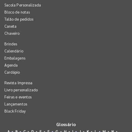
Sacola Personalizada
Bloco de notas
Talão de pedidos
Caneta
Chaveiro
Brindes
Calendário
Embalagens
Agenda
Cardápio
Revista Impressa
Livro personalizado
Feiras e eventos
Lançamentos
Black Friday
Glossário
A
B
C
D
E
F
G
H
I
J
K
L
M
N