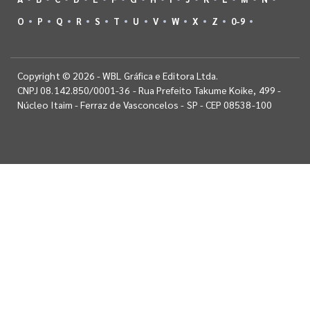
O
P
Q
R
S
T
U
V
W
X
Z
0-9
Copyright © 2026 - WBL Gráfica e Editora Ltda.
CNPJ 08.142.850/0001-36 - Rua Prefeito Takume Koike, 499 -
Núcleo Itaim - Ferraz de Vasconcelos - SP - CEP 08538-100