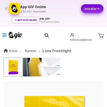
App GIV Online
Instalar
10 mil+ downloads
5% OFF
APPGIVONLINE
*verifique condições
Entre
ou cadastre-se
Início
Início
Banner
Lona Frontlight