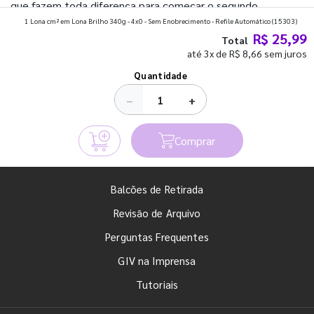
que fazem toda diferença para começar o segundo
1 Lona cm² em Lona Brilho 340g - 4x0 - Sem Enobrecimento - Refile Automático
(15303)
semestre com o pé direito. Confira!
R$ 25,99
Total
até 3x de R$ 8,66 sem juros
Ver todos os posts
Quantidade
−
+
Comprar
Balcões de Retirada
Revisão de Arquivo
Perguntas Frequentes
GIV na Imprensa
Tutoriais