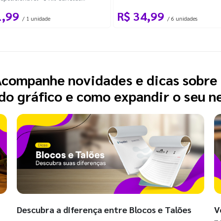
Ponta Dupla 48 Cores - Capa Dura -
1,99
R$ 34,99
anco
/ 1 unidade
/ 6 unidades
companhe novidades e dicas sobre
o gráfico e como expandir o seu n
Descubra a diferença entre Blocos e Talões
V