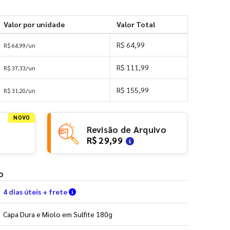
Valor por unidade
Valor Total
R$ 64,99
R$ 64,99/un
R$ 111,99
R$ 37,33/un
R$ 155,99
R$ 31,20/un
NOVO
e
Revisão de Arquivo
R$ 29,99
o
Verifique as condições de entrega
4 dias úteis + frete
Capa Dura e Miolo em Sulfite 180g