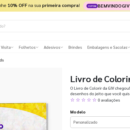
nhe
10% OFF
na sua
primeira compra
!
BEMVINDOGIV
CUPOM
 Visita
Folhetos
Adesivos
Brindes
Embalagens e Sacolas
ds
Livro de Color
O Livro de Colorir da GIV chegou
desenhos do jeito que você quis
☆ ☆ ☆ ☆ ☆
0 avaliações
Modelo