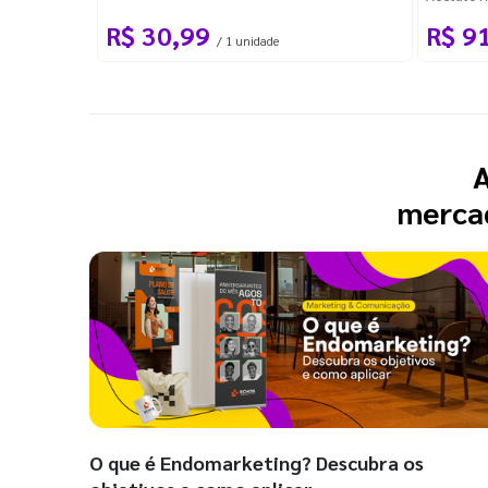
Marcador 
R$ 30,99
R$ 9
Wire-o Br
/ 1 unidade
A
mercad
O que é Endomarketing? Descubra os