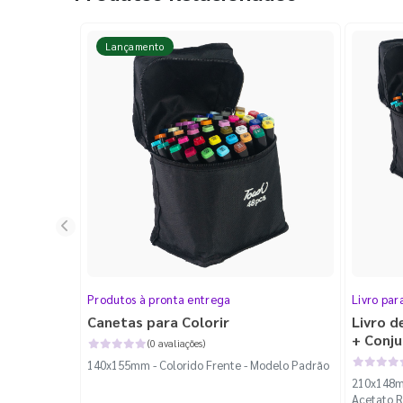
Lançamento
Produtos à pronta entrega
Livro par
Canetas para Colorir
Livro d
+ Conj
(0 avaliações)
Ponta 
140x155mm - Colorido Frente - Modelo Padrão
210x148mm
Acetato R