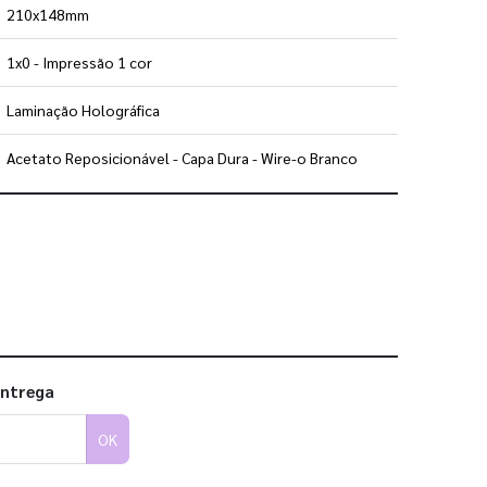
210x148mm
1x0 - Impressão 1 cor
Laminação Holográfica
Acetato Reposicionável - Capa Dura - Wire-o Branco
 utilizar os nossos gabaritos
entrega
OK