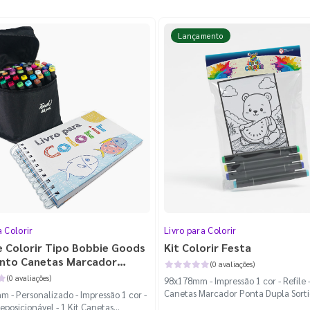
Lançamento
a Colorir
Livro para Colorir
e Colorir Tipo Bobbie Goods
Kit Colorir Festa
unto Canetas Marcador
(0 avaliações)
Dupla 48 Cores
(0 avaliações)
98x178mm - Impressão 1 cor - Refile 
Canetas Marcador Ponta Dupla Sort
 - Personalizado - Impressão 1 cor -
eposicionável - 1 Kit Canetas