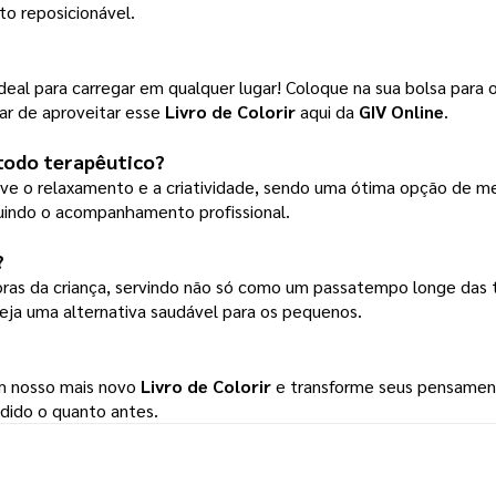
o reposicionável. 
l para carregar em qualquer lugar! Coloque na sua bolsa para o 
r de aproveitar esse 
Livro de Colorir
 aqui da 
GIV Online
.
étodo terapêutico?
ove o relaxamento e a criatividade, sendo uma ótima opção de me
uindo o acompanhamento profissional.
?
oras da criança, servindo não só como um passatempo longe das t
ja uma alternativa saudável para os pequenos.
om nosso mais novo 
Livro de Colorir
 e transforme seus pensament
edido o quanto antes.