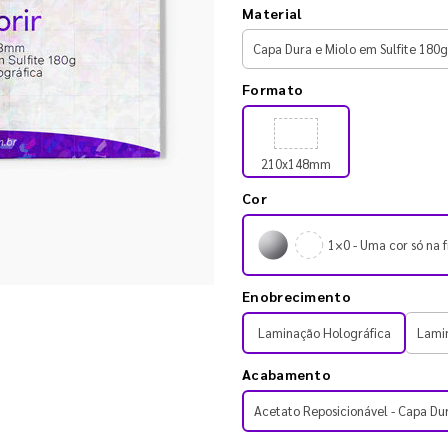
Material
Formato
210x148mm
Cor
1×0 - Uma cor só na f
Enobrecimento
Laminação Holográfica
Lami
Acabamento
Acetato Reposicionável - Capa Du