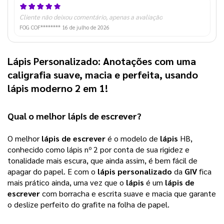
Cliente não deixou comentário, apenas a avaliação
FOG COF********
16 de julho de 2026
Lápis Personalizado
: 
Anotações com uma
caligrafia suave, macia e perfeita, usando
lápis
moderno 2 em 1!
Qual o melhor 
lápis de escrever
? 
O melhor 
lápis de escrever
 é o modelo de 
lápis
 HB, 
conhecido como lápis nº 2 por conta de sua rigidez e 
tonalidade mais escura, que ainda assim, é bem fácil de 
apagar do papel. E com o 
lápis personalizado
 da 
GIV
 fica 
mais prático ainda, uma vez que o 
lápis
 é um 
lápis de 
escrever
 com borracha e escrita suave e macia que garante 
o deslize perfeito do grafite na folha de papel.   