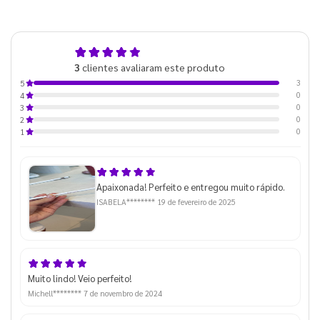
5,0
3
clientes avaliaram este produto
de 5
3
5
0
4
0
3
0
2
0
1
Apaixonada! Perfeito e entregou muito rápido.
ISABELA********
19 de fevereiro de 2025
Muito lindo! Veio perfeito!
Michell********
7 de novembro de 2024