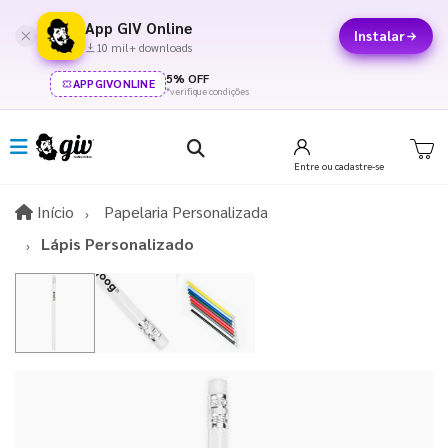
App GIV Online
Instalar
10 mil+ downloads
5% OFF
APPGIVONLINE
*verifique condições
Entre
ou cadastre-se
Início
Início
Papelaria Personalizada
Lápis Personalizado