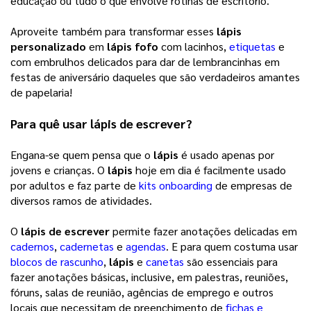
educação ou tudo o que envolve rotinas de escritório. 
Aproveite também para transformar esses 
lápis 
personalizado
 em 
lápis fofo
 com lacinhos, 
etiquetas
e 
com embrulhos delicados para dar de lembrancinhas em 
festas de aniversário daqueles que são verdadeiros amantes 
de papelaria! 
Para quê usar 
lápis de escrever
? 
Engana-se quem pensa que o 
lápis
 é usado apenas por 
jovens e crianças. O 
lápis
 hoje em dia é facilmente usado 
por adultos e faz parte de 
kits onboarding
 de empresas de 
diversos ramos de atividades. 
O 
lápis de escrever
 permite fazer anotações delicadas em 
cadernos
, 
cadernetas
e 
agendas
. E para quem costuma usar 
blocos de rascunho
, 
lápis
 e 
canetas
são essenciais para 
fazer anotações básicas, inclusive, em palestras, reuniões, 
fóruns, salas de reunião, agências de emprego e outros 
locais que necessitam de preenchimento de 
fichas e 