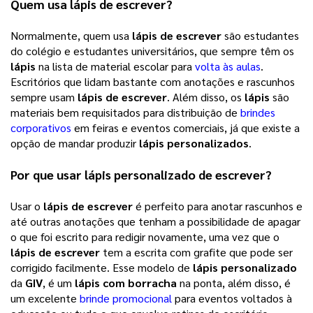
Quem usa 
lápis de escrever
? 
Normalmente, quem usa 
lápis de escrever
 são estudantes 
do colégio e estudantes universitários, que sempre têm os 
lápis
 na lista de material escolar para 
volta às aulas
. 
Escritórios que lidam bastante com anotações e rascunhos 
sempre usam 
lápis de escrever
. Além disso, os 
lápis
 são 
materiais bem requisitados para distribuição de 
brindes
corporativos
 em feiras e eventos comerciais, já que existe a 
opção de mandar produzir 
lápis personalizados
.     
Por que usar 
lápis personalizado
 de escrever? 
Usar o 
lápis de escrever
 é perfeito para anotar rascunhos e 
até outras anotações que tenham a possibilidade de apagar 
o que foi escrito para redigir novamente, uma vez que o 
lápis de escrever
 tem a escrita com grafite que pode ser 
corrigido facilmente. Esse modelo de 
lápis personalizado
da 
GIV
, é um 
lápis com borracha
 na ponta, além disso, é 
um excelente 
brinde promocional
 para eventos voltados à 