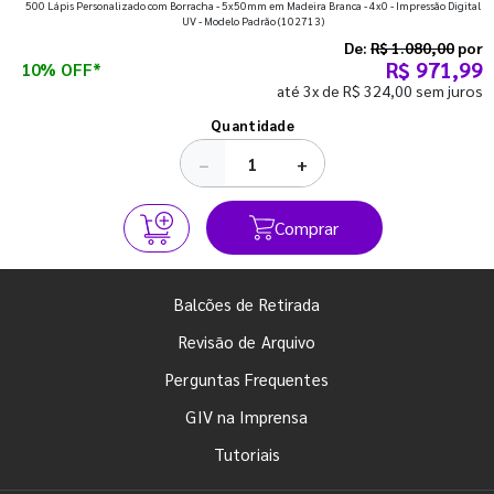
500 Lápis Personalizado com Borracha - 5x50mm em Madeira Branca - 4x0 - Impressão Digital
que fazem toda diferença para começar o segundo
UV - Modelo Padrão
(102713)
semestre com o pé direito. Confira!
De:
R$ 1.080,00
por
R$ 971,99
10% OFF*
até 3x de R$ 324,00 sem juros
Ver todos os posts
Quantidade
−
+
Comprar
Balcões de Retirada
Revisão de Arquivo
Perguntas Frequentes
GIV na Imprensa
Tutoriais