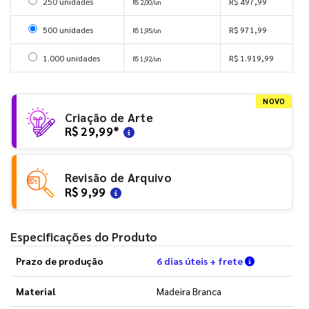
Selecionar 250 unidades
250 unidades
R$ 497,99
R$ 2,00/un
Selecionar 500 unidades
500 unidades
R$ 971,99
R$ 1,95/un
Selecionar 1000 unidades
1.000 unidades
R$ 1.919,99
R$ 1,92/un
NOVO
Criação de Arte
R$ 29,99
*
Revisão de Arquivo
R$ 9,99
Especificações do Produto
Verifique a
Prazo de produção
6 dias úteis + frete
Material
Madeira Branca