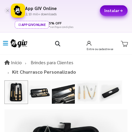
App GIV Online
Instalar
10 mil+ downloads
5% OFF
APPGIVONLINE
*verifique condições
Entre
ou cadastre-se
Início
Início
Brindes para Clientes
Kit Churrasco Personalizado