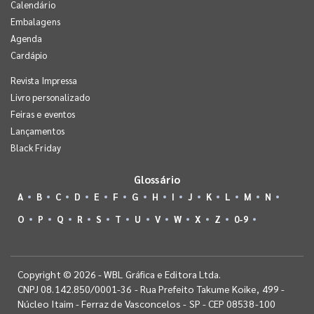
Calendário
Embalagens
Agenda
Cardápio
Revista Impressa
Livro personalizado
Feiras e eventos
Lançamentos
Black Friday
Glossário
A
B
C
D
E
F
G
H
I
J
K
L
M
N
O
P
Q
R
S
T
U
V
W
X
Z
0-9
Copyright © 2026 - WBL Gráfica e Editora Ltda.
CNPJ 08.142.850/0001-36 - Rua Prefeito Takume Koike, 499 -
Núcleo Itaim - Ferraz de Vasconcelos - SP - CEP 08538-100