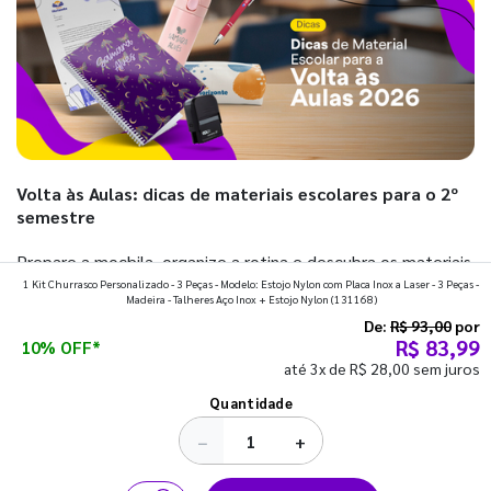
Volta às Aulas: dicas de materiais escolares para o 2º
semestre
Prepare a mochila, organize a rotina e descubra os materiais
1 Kit Churrasco Personalizado - 3 Peças - Modelo: Estojo Nylon com Placa Inox a Laser - 3 Peças -
que fazem toda diferença para começar o segundo
Madeira - Talheres Aço Inox + Estojo Nylon
(131168)
semestre com o pé direito. Confira!
De:
R$ 93,00
por
R$ 83,99
10% OFF*
até 3x de R$ 28,00 sem juros
Ver todos os posts
Quantidade
−
+