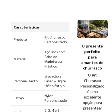
Características
Kit Churrasco
Produto
Personalizado
O presente
perfeito
Aço Inox com
Cabo de
para
Material
Madeira ou
amantes de
Plástico
churrasco
O Kit
Gravação a
Churrasco
Personalização
Laser + Digital
UV no Estojo
Personalizado
é uma
Nylon
excelente
Estojo
Personalizado
opção para
presentear
2, 3, 4 e 5