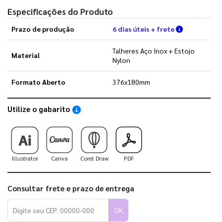
Especificações do Produto
Verifique a
Prazo de produção
6 dias úteis + frete
Talheres Aço Inox + Estojo
Material
Nylon
Formato Aberto
376x180mm
Utilize o gabarito
Saiba como utilizar os nossos gabaritos
Illustrator
Canva
Corel Draw
PDF
Consultar frete e prazo de entrega
OK