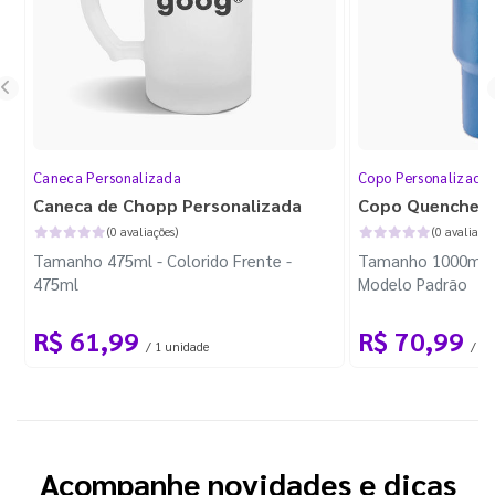
Caneca Personalizada
Copo Personalizado
Caneca de Chopp Personalizada
Copo Quencher
(0 avaliações)
(0 avaliaçõe
Tamanho 475ml - Colorido Frente -
Tamanho 1000ml - 
475ml
Modelo Padrão
R$ 61,99
R$ 70,99
/ 1 unidade
/ 1 
Acompanhe novidades e dicas