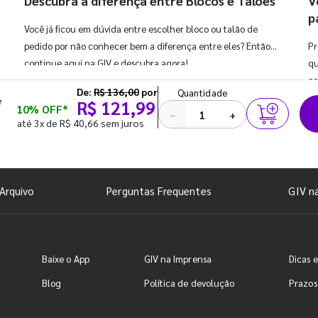
Descubra a diferença entre Blocos e Talões
V
p
Você já ficou em dúvida entre escolher bloco ou talão de
pedido por não conhecer bem a diferença entre eles? Então,
Pr
continue aqui na GIV e descubra agora!
qu
co
De:
R$ 136,00
por
Quantidade
e
R$ 121,99
10% OFF*
−
+
até 3x de R$ 40,66 sem juros
Arquivo
Perguntas Frequentes
GIV n
Baixe o App
GIV na Imprensa
Dicas e
Blog
Política de devolução
Prazos