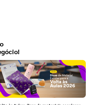
 o
egócio!