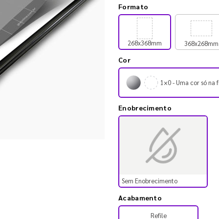
Formato
268x368mm
368x268mm
Cor
1×0 - Uma cor só na f
Enobrecimento
Sem Enobrecimento
Acabamento
Refile