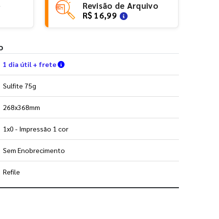
e
Revisão de Arquivo
R$ 16,99
o
Verifique as condições de entrega
1 dia útil + frete
Sulfite 75g
268x368mm
1x0 - Impressão 1 cor
Sem Enobrecimento
Refile
 utilizar os nossos gabaritos