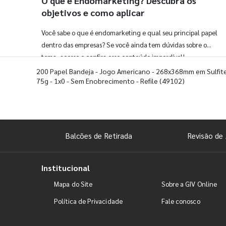
O que é Endomarketing? Descubra os
objetivos e como aplicar
Você sabe o que é endomarketing e qual seu principal papel
dentro das empresas? Se você ainda tem dúvidas sobre o
tema, acesse e confira esse conteúdo imperdível!
200 Papel Bandeja - Jogo Americano - 268x368mm em Sulfit
75g - 1x0 - Sem Enobrecimento - Refile
(49102)
Balcões de Retirada
Revisão de 
Institucional
Mapa do Site
Sobre a GIV Online
Política de Privacidade
Fale conosco