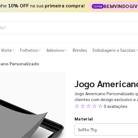
nhe
10% OFF
na sua
primeira compra
!
BEMVINDOGIV
CUPOM
 Visita
Folhetos
Adesivos
Brindes
Embalagens e Sacolas
cano Personalizado
Jogo American
Jogo Americano Personalizado qu
clientes com design exclusivo e 
☆ ☆ ☆ ☆ ☆
0 avaliações
Material