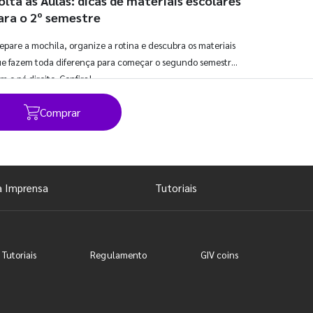
olta às Aulas: dicas de materiais escolares
ara o 2º semestre
epare a mochila, organize a rotina e descubra os materiais
e fazem toda diferença para começar o segundo semestre
m o pé direito. Confira!
Comprar
Ver todos os posts
a Imprensa
Tutoriais
 Tutoriais
Regulamento
GIV coins