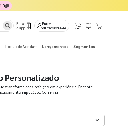
10
Baixe
Entre
o app
ou cadastre-se
Ponto de Venda
Lançamentos
Segmentos
o Personalizado
e transforma cada refeição em experiência. Encante
acabamento impecável. Confira já