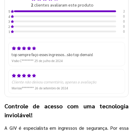
2
clientes avaliaram este produto
de 5
2
5
0
4
0
3
0
2
0
1
top sempre faço esses ingressos...são top demais!
Visão C********
25 de julho de 2024
Cliente não deixou comentário, apenas a avaliação
Marisso********
26 de setembro de 2024
Controle de acesso com uma tecnologia
inviolável!
A GIV
é especialista em
ingressos de segurança
. Por essa