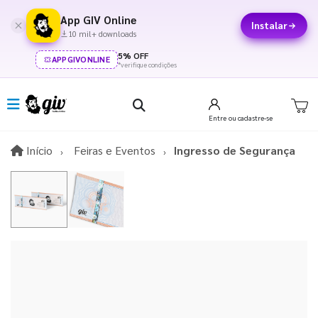
App GIV Online
Instalar
10 mil+ downloads
5% OFF
APPGIVONLINE
*verifique condições
Entre
ou cadastre-se
Início
Início
Feiras e Eventos
Ingresso de Segurança