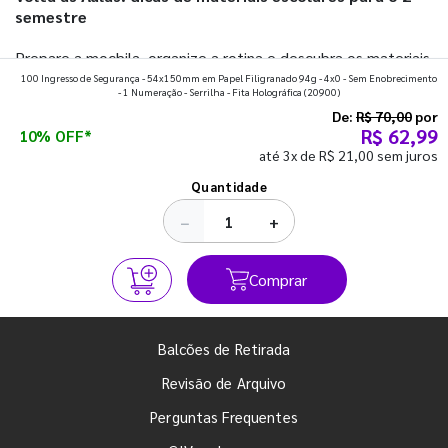
semestre
Prepare a mochila, organize a rotina e descubra os materiais
100 Ingresso de Segurança - 54x150mm em Papel Filigranado 94g - 4x0 - Sem Enobrecimento
que fazem toda diferença para começar o segundo
- 1 Numeração - Serrilha - Fita Holográfica
(20900)
semestre com o pé direito. Confira!
De:
R$ 70,00
por
R$ 62,99
10% OFF*
até 3x de R$ 21,00 sem juros
Ver todos os posts
Quantidade
−
+
Comprar
Balcões de Retirada
Revisão de Arquivo
Perguntas Frequentes