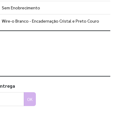
Sem Enobrecimento
Wire-o Branco - Encadernação Cristal e Preto Couro
 utilizar os nossos gabaritos
entrega
OK