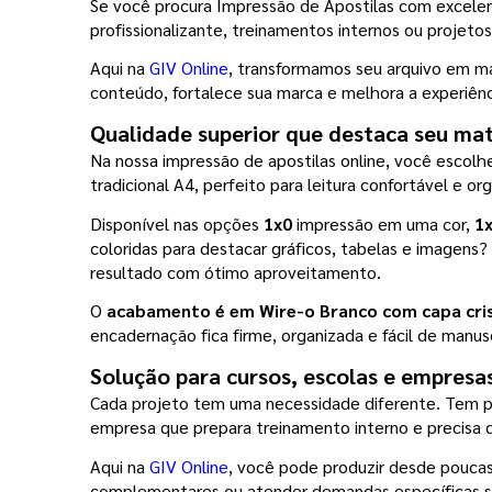
Se você procura Impressão de Apostilas com excelente
profissionalizante, treinamentos internos ou projeto
Aqui na 
GIV Online
, transformamos seu arquivo em mat
conteúdo, fortalece sua marca e melhora a experiênc
Qualidade superior que destaca seu mat
Na nossa impressão de apostilas online, você escolh
tradicional A4, perfeito para leitura confortável e o
Disponível nas opções 
1x0
 impressão em uma cor, 
1
coloridas para destacar gráficos, tabelas e imagens
resultado com ótimo aproveitamento.
O 
acabamento é em Wire-o Branco com capa crist
encadernação fica firme, organizada e fácil de manuse
Solução para cursos, escolas e empresa
Cada projeto tem uma necessidade diferente. Tem pr
empresa que prepara treinamento interno e precisa d
Aqui na 
GIV Online
, você pode produzir desde poucas 
complementares ou atender demandas específicas se