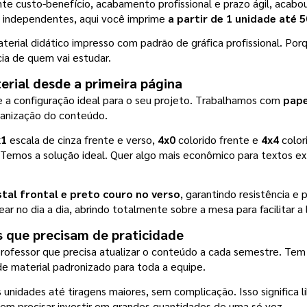
 custo-benefício, acabamento profissional e prazo ágil, acabou 
s independentes, aqui você imprime 
a partir de 1 unidade até 
erial didático impresso com padrão de gráfica profissional. Por
ia de quem vai estudar.
erial desde a primeira página
e a configuração ideal para o seu projeto. Trabalhamos com
 pap
rganização do conteúdo.
x1
 escala de cinza frente e verso, 
4x0
 colorido frente e 
4x4
 color
? Temos a solução ideal. Quer algo mais econômico para textos ex
al frontal e preto couro no verso
, garantindo resistência e 
ar no dia a dia, abrindo totalmente sobre a mesa para facilitar a 
s que precisam de praticidade
ofessor que precisa atualizar o conteúdo a cada semestre. Tem 
e material padronizado para toda a equipe.
unidades até tiragens maiores, sem complicação. Isso significa l
m precisar investir em grandes quantidades de uma só vez.