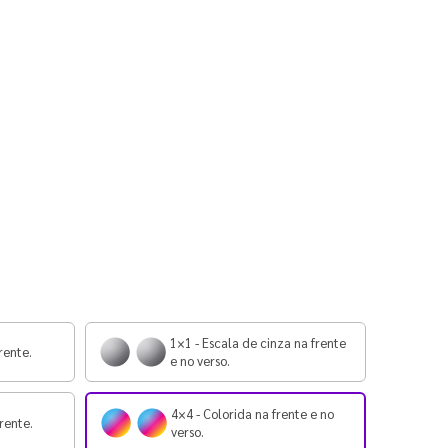
1×1 - Escala de cinza na frente
rente.
e no verso.
4×4 - Colorida na frente e no
rente.
verso.