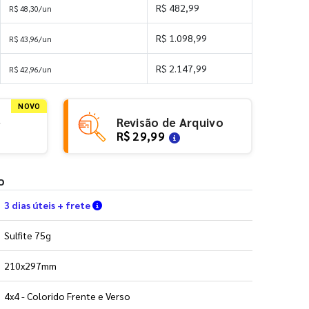
R$ 482,99
R$ 48,30/un
R$ 1.098,99
R$ 43,96/un
R$ 2.147,99
R$ 42,96/un
NOVO
e
Revisão de Arquivo
R$ 29,99
o
Verifique as condições de entrega
3 dias úteis + frete
Sulfite 75g
210x297mm
4x4 - Colorido Frente e Verso