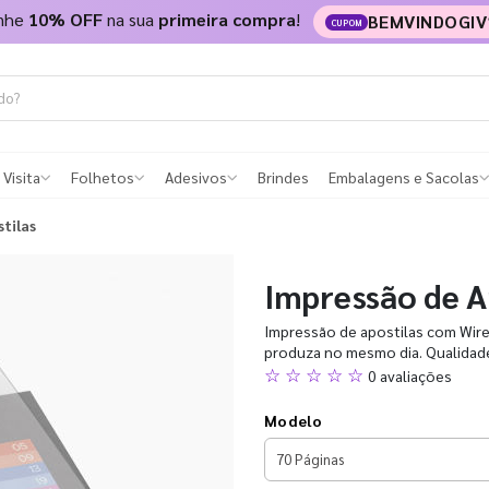
nhe
10% OFF
na sua
primeira compra
!
BEMVINDOGIV
CUPOM
 Visita
Folhetos
Adesivos
Brindes
Embalagens e Sacolas
tilas
Impressão de A
Impressão de apostilas com Wire-
produza no mesmo dia. Qualidade 
☆ ☆ ☆ ☆ ☆
0 avaliações
Modelo