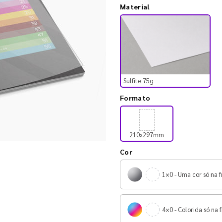
Material
Sulfite 75g
Formato
210x297mm
Cor
1×0 - Uma cor só na f
4×0 - Colorida só na f