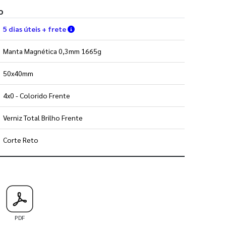
o
Verifique as condições de entrega
5 dias úteis + frete
Manta Magnética 0,3mm 1665g
50x40mm
4x0 - Colorido Frente
Verniz Total Brilho Frente
Corte Reto
 utilizar os nossos gabaritos
PDF