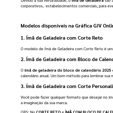
Devido a sua versatilidade, o
Ímã de Geladeira
são a
corporativos, estabelecimentos comerciais, para ev
Modelos disponíveis na
Gráfica GIV Onli
1.
Ímã de Geladeira com Corte Reto
O modelo de Ímã de Geladeira com Corte Reto é u
2.
Ímã de Geladeira com Bloco de Calen
O
ímã de geladeira do bloco de calendário 2025
é
calendário anual. Um bom método para lembrar sua m
3.
Ímã de Geladeira com Corte Personal
Você pode fazer qualquer formato que desejar no ímã
a imaginação da sua marca.
OBS: No
CORTE RETO
e
ÍMÃ COM BLOCO DE CALE