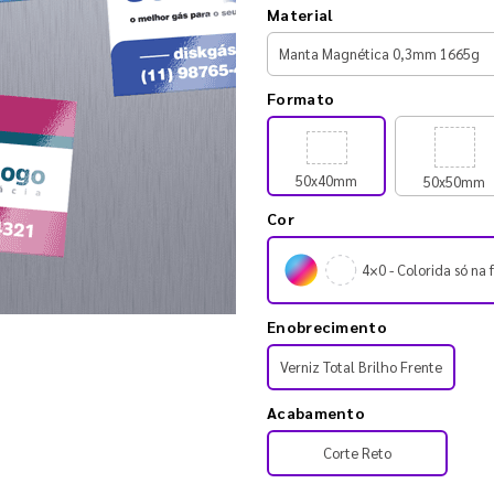
Material
Formato
50x40mm
50x50mm
Cor
4×0 - Colorida só na 
Enobrecimento
Verniz Total Brilho Frente
Acabamento
Corte Reto