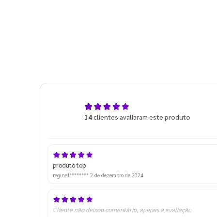
5,0
14
clientes avaliaram este produto
de 5
produto top
reginal********
2 de dezembro de 2024
Cliente não deixou comentário, apenas a avaliação