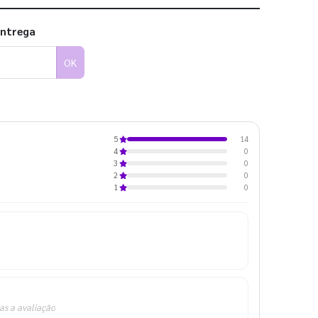
entrega
OK
14
5
0
4
0
3
0
2
0
1
as a avaliação