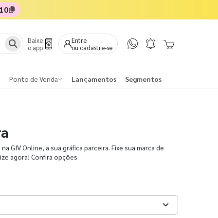
10
Baixe
Entre
o app
ou cadastre-se
Ponto de Venda
Lançamentos
Segmentos
ra
na GIV Online, a sua gráfica parceira. Fixe sua marca de
alize agora! Confira opções