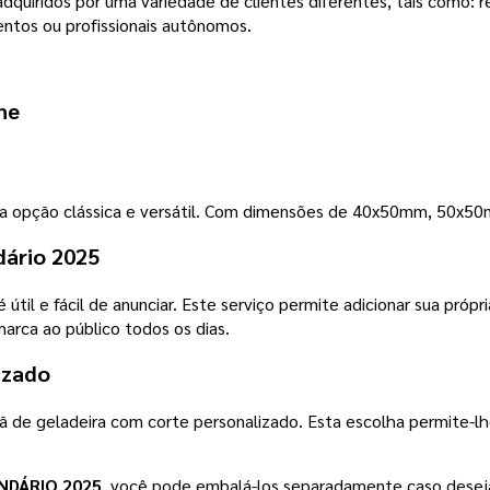
dquiridos por uma variedade de clientes diferentes, tais como:
entos ou profissionais autônomos.
ne
ma opção clássica e versátil. Com dimensões de 40x50mm, 50x
dário 2025
 útil e fácil de anunciar. Este serviço permite adicionar sua pró
arca ao público todos os dias.
izado
 de geladeira com corte personalizado. Esta escolha permite-lh
NDÁRIO 2025
, você pode embalá-los separadamente,caso desej