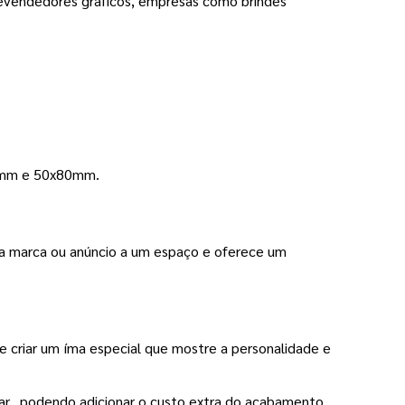
 revendedores gráficos, empresas como brindes
50mm e 50x80mm.
pria marca ou anúncio a um espaço e oferece um
e criar um íma especial que mostre a personalidade e
ar, podendo adicionar o custo extra do acabamento