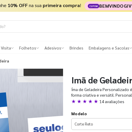
nhe
10% OFF
na sua
primeira compra
!
BEMVINDOGIV
CUPOM
 Visita
Folhetos
Adesivos
Brindes
Embalagens e Sacolas
deira
Imã de Geladei
Íma de Geladeira Personalizado é 
forma criativa e versátil. Person
★ ★ ★ ★ ★
14 avaliações
Modelo