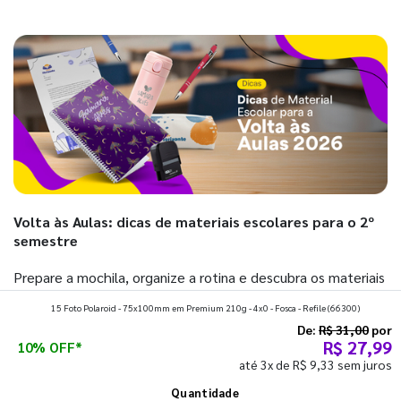
Volta às Aulas: dicas de materiais escolares para o 2º
semestre
Prepare a mochila, organize a rotina e descubra os materiais
que fazem toda diferença para começar o segundo
15 Foto Polaroid - 75x100mm em Premium 210g - 4x0 - Fosca - Refile
(66300)
semestre com o pé direito. Confira!
De:
R$ 31,00
por
R$ 27,99
10% OFF*
até 3x de R$ 9,33 sem juros
Ver todos os posts
Quantidade