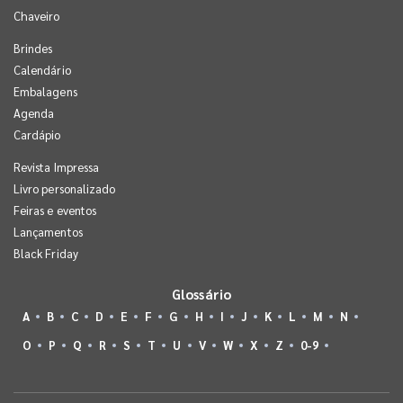
Chaveiro
Brindes
Calendário
Embalagens
Agenda
Cardápio
Revista Impressa
Livro personalizado
Feiras e eventos
Lançamentos
Black Friday
Glossário
A
B
C
D
E
F
G
H
I
J
K
L
M
N
O
P
Q
R
S
T
U
V
W
X
Z
0-9