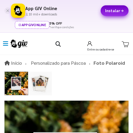
App GIV Online
Instalar
10 mil+ downloads
5% OFF
APPGIVONLINE
*verifique condições
Entre
ou cadastre-se
Início
Início
Personalizado para Páscoa​
Foto Polaroid