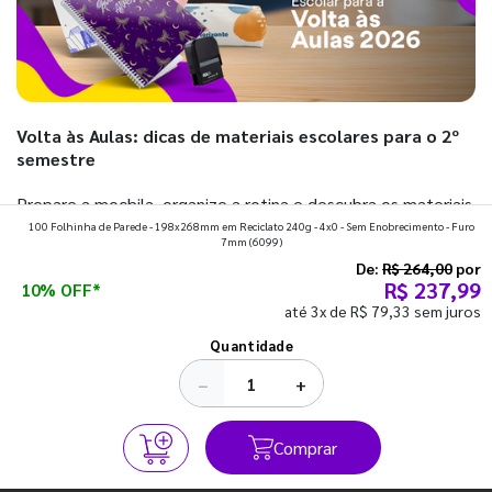
Volta às Aulas: dicas de materiais escolares para o 2º
semestre
Prepare a mochila, organize a rotina e descubra os materiais
100 Folhinha de Parede - 198x268mm em Reciclato 240g - 4x0 - Sem Enobrecimento - Furo
que fazem toda diferença para começar o segundo
7mm
(6099)
semestre com o pé direito. Confira!
De:
R$ 264,00
por
R$ 237,99
10% OFF*
até 3x de R$ 79,33 sem juros
Ver todos os posts
Quantidade
−
+
Comprar