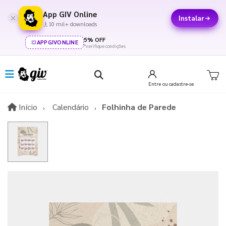
App GIV Online
Instalar
10 mil+ downloads
5% OFF
APPGIVONLINE
*verifique condições
Entre
ou cadastre-se
Início
Início
Calendário
Folhinha de Parede