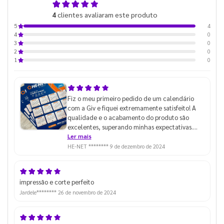
5,0
4
clientes avaliaram este produto
de 5
4
5
0
4
0
3
0
2
0
1
Fiz o meu primeiro pedido de um calendário
com a Giv e fiquei extremamente satisfeito! A
qualidade e o acabamento do produto são
excelentes, superando minhas expectativas.
Além disso, o pedido foi produzido e enviado de
Ler mais
forma muito rápida. Com certeza, recomendo a
HE-NET ********
9 de dezembro de 2024
Giv para quem busca produtos de qualidade e
agilidade no serviço!
impressão e corte perfeito
Jardele********
26 de novembro de 2024