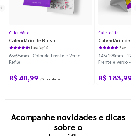
Calendário
Calendário
Calendário de Bolso
Calendário de M
(1 avaliação)
(3 avaliaçõe
65x95mm - Colorido Frente e Verso -
148x198mm - 12 Pá
Refile
Frente e Verso - 
Triplex 300g - Wir
R$ 40,99
R$ 183,99
/ 25 unidades
/
Acompanhe novidades e dicas
sobre o