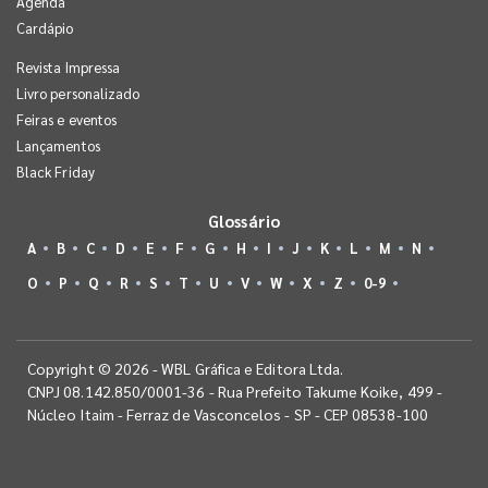
Agenda
Cardápio
Revista Impressa
Livro personalizado
Feiras e eventos
Lançamentos
Black Friday
Glossário
A
B
C
D
E
F
G
H
I
J
K
L
M
N
O
P
Q
R
S
T
U
V
W
X
Z
0-9
Copyright © 2026 - WBL Gráfica e Editora Ltda.
CNPJ 08.142.850/0001-36 - Rua Prefeito Takume Koike, 499 -
Núcleo Itaim - Ferraz de Vasconcelos - SP - CEP 08538-100