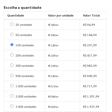
Escolha a quantidade
Quantidade
Valor por unidade
Valor Total
Selecionar 25 unidades
25 unidades
R$ 94,99
R$ 3,80/un
Selecionar 50 unidades
50 unidades
R$ 144,99
R$ 2,90/un
Selecionar 100 unidades
100 unidades
R$ 237,99
R$ 2,38/un
Selecionar 200 unidades
200 unidades
R$ 417,99
R$ 2,09/un
Selecionar 300 unidades
300 unidades
R$ 582,99
R$ 1,95/un
Selecionar 500 unidades
500 unidades
R$ 945,99
R$ 1,90/un
Selecionar 1000 unidades
1.000 unidades
R$ 717,99
R$ 0,72/un
Selecionar 2000 unidades
2.000 unidades
R$ 1.357,99
R$ 0,68/un
Selecionar 3000 unidades
3.000 unidades
R$ 1.937,99
R$ 0,65/un