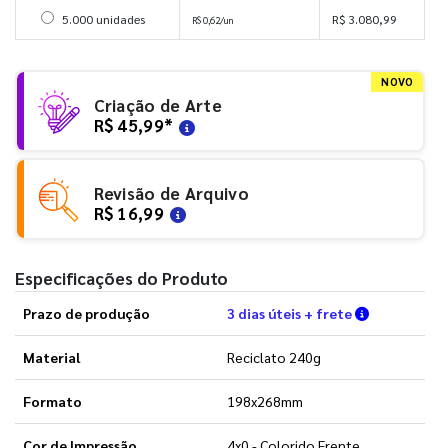
Selecionar 5000 unidades
5.000 unidades
R$ 3.080,99
R$ 0,62/un
NOVO
Criação de Arte
R$ 45,99
*
Revisão de Arquivo
R$ 16,99
Especificações do Produto
Verifique a
Prazo de produção
3 dias úteis + frete
Material
Reciclato 240g
Formato
198x268mm
Cor de Impressão
4x0 - Colorido Frente