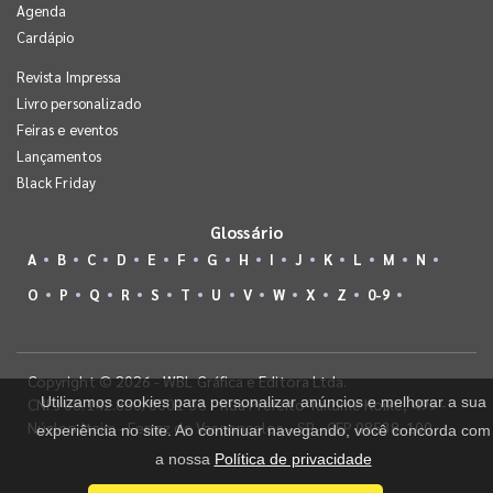
Agenda
Cardápio
Revista Impressa
Livro personalizado
Feiras e eventos
Lançamentos
Black Friday
Glossário
A
B
C
D
E
F
G
H
I
J
K
L
M
N
O
P
Q
R
S
T
U
V
W
X
Z
0-9
Copyright © 2026 - WBL Gráfica e Editora Ltda.
Utilizamos cookies para personalizar anúncios e melhorar a sua
CNPJ 08.142.850/0001-36 - Rua Prefeito Takume Koike, 499 -
Núcleo Itaim - Ferraz de Vasconcelos - SP - CEP 08538-100
experiência no site. Ao continuar navegando, você concorda com
a nossa
Política de privacidade