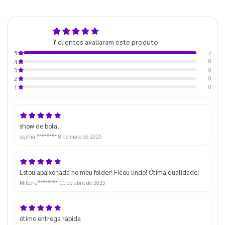
5,0
7
clientes avaliaram este produto
de 5
7
5
0
4
0
3
0
2
0
1
show de bola!
sophia ********
8 de maio de 2025
Estou apaixonada no meu folder! Ficou lindo! Ótima qualidade!
Millena********
11 de abril de 2025
ótimo entrega rápida