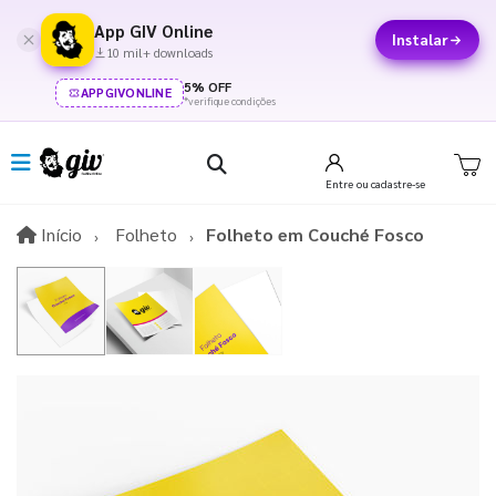
App GIV Online
Instalar
10 mil+ downloads
5% OFF
APPGIVONLINE
*verifique condições
Entre
ou cadastre-se
Início
Início
Folheto
Folheto em Couché Fosco