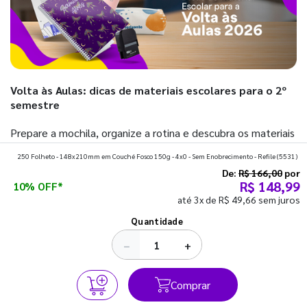
Volta às Aulas: dicas de materiais escolares para o 2º
semestre
Prepare a mochila, organize a rotina e descubra os materiais
que fazem toda diferença para começar o segundo
250 Folheto - 148x210mm em Couché Fosco 150g - 4x0 - Sem Enobrecimento - Refile
(5531)
semestre com o pé direito. Confira!
De:
R$ 166,00
por
R$ 148,99
10% OFF*
até 3x de R$ 49,66 sem juros
Ver todos os posts
Quantidade
−
+
Comprar