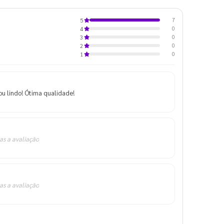
7
5
0
4
0
3
0
2
0
1
ou lindo! Ótima qualidade!
as a avaliação
as a avaliação