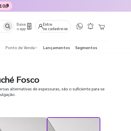
10
Baixe
Entre
o app
ou cadastre-se
Ponto de Venda
Lançamentos
Segmentos
uché Fosco
sas alternativas de espessuras, são o suficiente para se
vulgação.