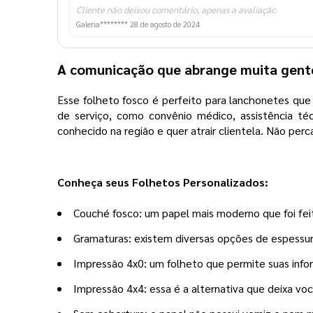
Cliente não deixou comentário, apenas a avaliação
Galeria********
28 de agosto de 2024
A comunicação que abrange muita gent
Esse folheto fosco é perfeito para lanchonetes que 
de serviço, como convênio médico, assistência téc
conhecido na região e quer atrair clientela. Não per
Conheça seus Folhetos Personalizados:
Couché fosco: um papel mais moderno que foi fei
Gramaturas: existem diversas opções de espessur
Impressão 4x0: um folheto que permite suas info
Impressão 4x4: essa é a alternativa que deixa voc