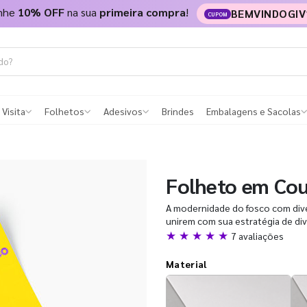
nhe
10% OFF
na sua
primeira compra
!
BEMVINDOGIV
CUPOM
 Visita
Folhetos
Adesivos
Brindes
Embalagens e Sacolas
Folheto em Co
A modernidade do fosco com diver
unirem com sua estratégia de di
★ ★ ★ ★ ★
7 avaliações
Material