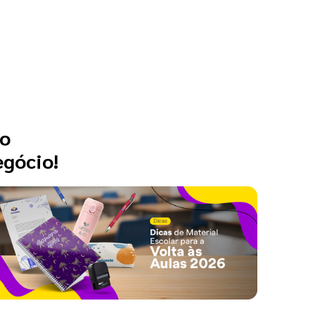
 o
egócio!