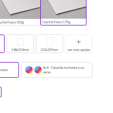
Couché Fosco 170g
uché Fosco 150g
148x210mm
210x297mm
ver mais opções
4×4 - Colorida na frente e no
frente.
verso.