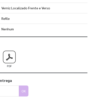
Verniz Localizado Frente e Verso
Refile
Nenhum
 utilizar os nossos gabaritos
PDF
entrega
OK