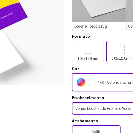
Couché Fosco 115g
Co
Formato
105x210mm
105x148mm
Cor
4×0 - Colorida só na 
Enobrecimento
Verniz Localizado Frente e Verso
Acabamento
Refile