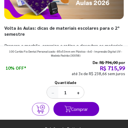
Volta às Aulas: dicas de materiais escolares para o 2º
semestre
Prepare a mochila, organize a rotina e descubra os materiais
100 Cartão Fio Dental Personalizado - 85x53mm em Plástico - 4x0 - Impressão Digital UV -
que fazem toda diferença para começar o segundo
Modelo Padrão
(30058)
semestre com o pé direito. Confira!
De:
R$ 796,00
por
R$ 715,99
10% OFF*
até 3x de R$ 238,66 sem juros
Ver todos os posts
Quantidade
−
+
Comprar