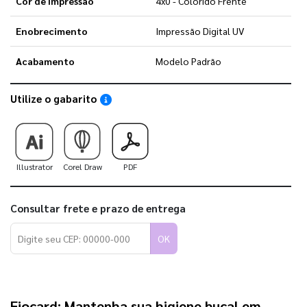
Cor de Impressão
4x0 - Colorido Frente
Enobrecimento
Impressão Digital UV
Acabamento
Modelo Padrão
Utilize o gabarito
Saiba como utilizar os nossos gabaritos
Illustrator
Corel Draw
PDF
Consultar frete e prazo de entrega
OK
Fiocard
: Mantenha sua higiene bucal em