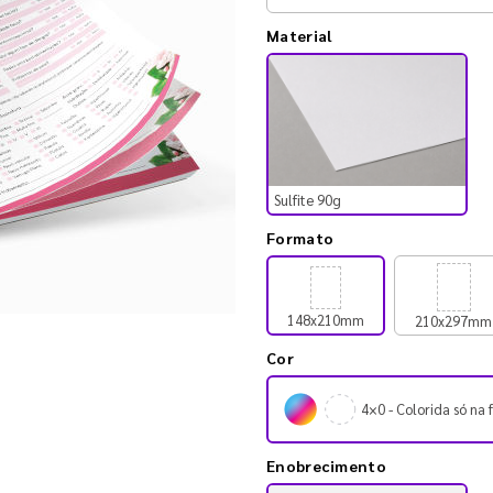
Material
Sulfite 90g
Formato
148x210mm
210x297mm
Cor
4×0 - Colorida só na 
Enobrecimento