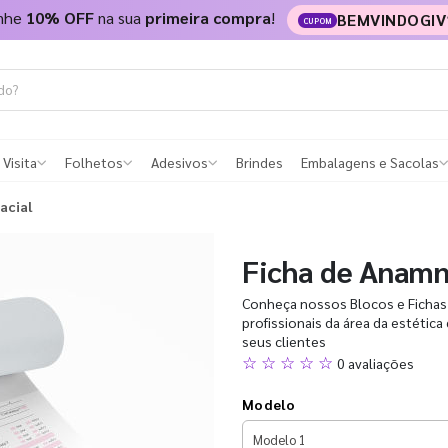
nhe
10% OFF
na sua
primeira compra
!
BEMVINDOGIV
CUPOM
 Visita
Folhetos
Adesivos
Brindes
Embalagens e Sacolas
acial
Ficha de Anamn
Conheça nossos Blocos e Fichas p
profissionais da área da estétic
seus clientes
☆ ☆ ☆ ☆ ☆
0 avaliações
Modelo