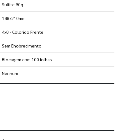
Sulfite 90g
148x210mm
4x0 - Colorido Frente
Sem Enobrecimento
Blocagem com 100 folhas
Nenhum
 utilizar os nossos gabaritos