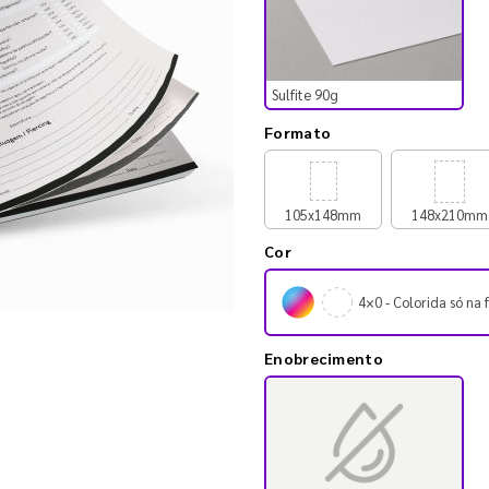
Sulfite 90g
Formato
105x148mm
148x210mm
Cor
4×0 - Colorida só na 
Enobrecimento