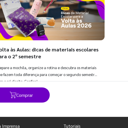
olta às Aulas: dicas de materiais escolares
ara o 2º semestre
epare a mochila, organize a rotina e descubra os materiais
e fazem toda diferença para começar o segundo semestre
m o pé direito. Confira!
Comprar
Ver todos os posts
a Imprensa
Tutoriais