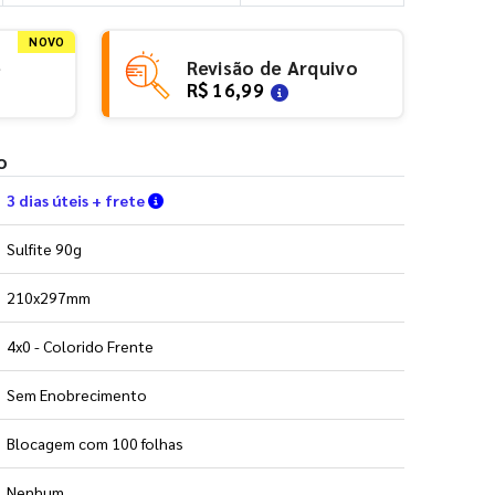
NOVO
e
Revisão de Arquivo
R$ 16,99
o
Verifique as condições de entrega
3 dias úteis + frete
Sulfite 90g
210x297mm
4x0 - Colorido Frente
Sem Enobrecimento
Blocagem com 100 folhas
Nenhum