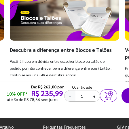
Descubra a diferença entre Blocos e Talões
V
p
Você já ficou em dúvida entre escolher bloco ou talão de
pedido por não conhecer bem a diferença entre eles? Então,
Pr
continue aqui na GIV e descubra agora!
qu
co
De:
R$ 262,00
por
Quantidade
R$ 235,99
10% OFF*
−
+
até 3x de R$ 78,66 sem juros
Arquivo
Perguntas Frequentes
GIV n