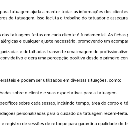
s para tatuagem ajuda a manter todas as informações dos client
res da tatuagem. Isso facilita o trabalho do tatuador e assegura
 das tatuagens feitas em cada cliente é fundamental. As fichas
s alérgicas e qualquer ajuste necessário, promovendo um acompa
ganizadas e detalhadas transmite uma imagem de profissionalism
convidativo e gera uma percepção positiva desde o primeiro con
m
rsáteis e podem ser utilizados em diversas situações, como:
hadas sobre o cliente e suas expectativas para a tatuagem.
ecíficos sobre cada sessão, incluindo tempo, área do corpo e téc
dações personalizadas para o cuidado da tatuagem recém-feita
e registro de sessões de retoque para garantir a qualidade do tr