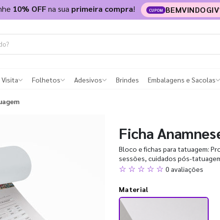
nhe
10% OFF
na sua
primeira compra
!
BEMVINDOGIV
CUPOM
 Visita
Folhetos
Adesivos
Brindes
Embalagens e Sacolas
tuagem
Ficha Anamnes
Bloco e fichas para tatuagem: Pr
sessões, cuidados pós-tatuagem e
☆ ☆ ☆ ☆ ☆
0 avaliações
Material