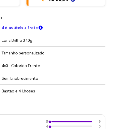
o
Verifique as condições de entrega
4 dias úteis + frete
Lona Brilho 340g
Tamanho personalizado
4x0 - Colorido Frente
Sem Enobrecimento
Bastão e 4 Ilhoses
9
5
0
4