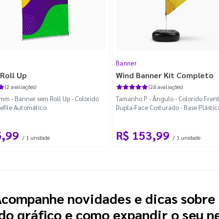
Banner
Roll Up
Wind Banner Kit Completo
(2 avaliações)
(24 avaliações)
m - Banner sem Roll Up - Colorido
Tamanho P - Ângulo - Colorido Frent
Refile Automático
Dupla-Face Costurado - Base Plástic
Desmontável Curva
5,99
R$ 153,99
/ 1 unidade
/ 1 unidade
companhe novidades e dicas sobre
o gráfico e como expandir o seu n