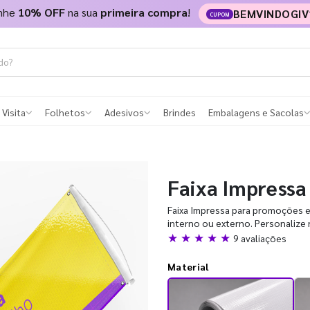
nhe
10% OFF
na sua
primeira compra
!
BEMVINDOGIV
CUPOM
 Visita
Folhetos
Adesivos
Brindes
Embalagens e Sacolas
Faixa Impressa
Faixa Impressa para promoções e 
interno ou externo. Personalize n
★ ★ ★ ★ ★
9 avaliações
Material