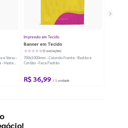
Impressão em Tecido
Faixas
Banner em Tecido
Faixas e
(0 avaliações)
e e Verso -
700x1000mm - Colorido Frente - Bastão e
1000x700mm 
a - Haste
Cordão - Faca Padrão
Cordão - Fa
R$ 36,99
R$ 46
/ 1 unidade
 o
egócio!