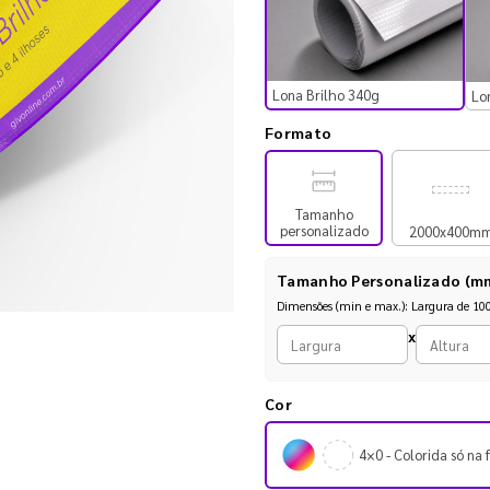
Lona Brilho 340g
Lo
Formato
Tamanho
personalizado
2000x400m
Tamanho Personalizado (m
Dimensões (min e max.): Largura de 
Largura personalizada (mm)
Altura personalizada (mm)
x
Cor
4×0 - Colorida só na 