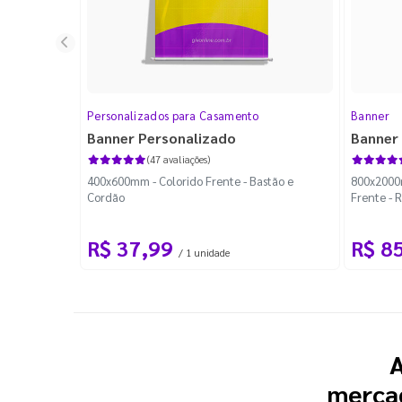
Personalizados para Casamento
Banner
Banner Personalizado
Banner 
(47 avaliações)
400x600mm - Colorido Frente - Bastão e
800x2000m
Cordão
Frente - 
R$ 37,99
R$ 8
/ 1 unidade
A
mercad