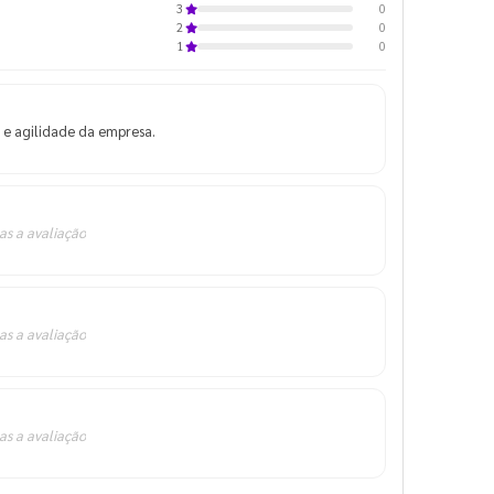
0
3
0
2
0
1
e e agilidade da empresa.
as a avaliação
as a avaliação
as a avaliação