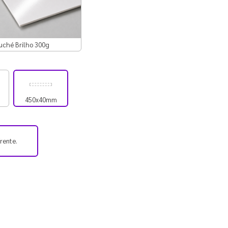
uché Brilho 300g
450x40mm
frente.