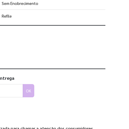
Sem Enobrecimento
Refile
 utilizar os nossos gabaritos
entrega
OK
izada para chamar a atenção dos consumidores