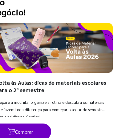
 o
egócio!
olta às Aulas: dicas de materiais escolares
ara o 2º semestre
epare a mochila, organize a rotina e descubra os materiais
e fazem toda diferença para começar o segundo semestre
m o pé direito. Confira!
Comprar
Ver todos os posts