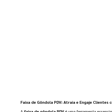
Faixa de Gôndola PDV: Atraia e Engaje Clientes 
A
faixa de gôndola PDV
é uma ferramenta essencial