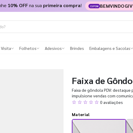
nhe
10% OFF
na sua
primeira compra
!
BEMVINDOGIV
CUPOM
 Visita
Folhetos
Adesivos
Brindes
Embalagens e Sacolas
Faixa de Gôndo
Faixa de gôndola PDV: destaque 
impulsione vendas com comunicaçã
☆ ☆ ☆ ☆ ☆
0 avaliações
Material