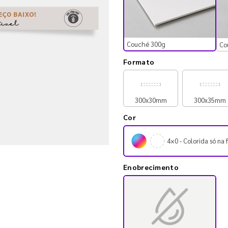
Couché 300g
Co
Formato
300x30mm
300x35mm
Cor
4×0 - Colorida só na 
Enobrecimento