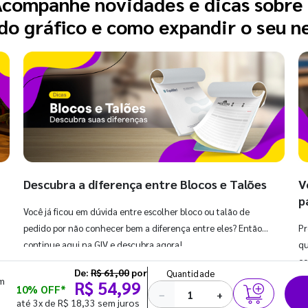
companhe novidades e dicas sobre
o gráfico e como expandir o seu n
Descubra a diferença entre Blocos e Talões
V
p
Você já ficou em dúvida entre escolher bloco ou talão de
pedido por não conhecer bem a diferença entre eles? Então,
Pr
continue aqui na GIV e descubra agora!
qu
co
De:
R$ 61,00
por
Quantidade
em
R$ 54,99
10% OFF*
−
+
até 3x de R$ 18,33 sem juros