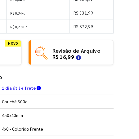
R$ 331,99
R$ 0,34/un
R$ 572,99
R$ 0,29/un
NOVO
e
Revisão de Arquivo
R$ 16,99
o
Verifique as condições de entrega
1 dia útil + frete
Couché 300g
450x40mm
4x0 - Colorido Frente