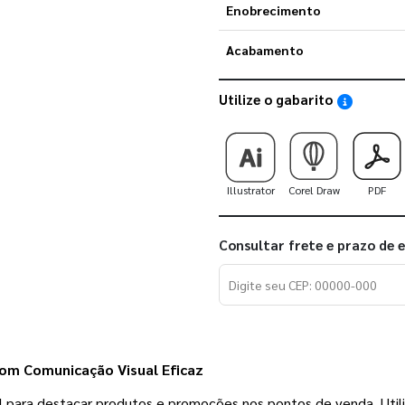
Enobrecimento
Acabamento
Utilize o gabarito
Saiba como
Illustrator
Corel Draw
PDF
Consultar frete e prazo de 
com Comunicação Visual Eficaz
 para destacar produtos e promoções nos pontos de venda. Util