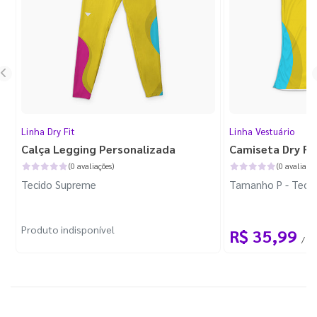
Linha Dry Fit
Linha Vestuário
Calça Legging Personalizada
Camiseta Dry Fi
(0 avaliações)
(0 avaliaçõe
Tecido Supreme
Tamanho P - Tecid
Produto indisponível
R$ 35,99
/ 1 