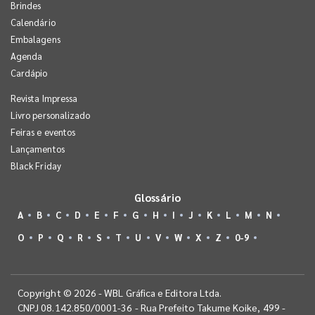
Brindes
Calendário
Embalagens
Agenda
Cardápio
Revista Impressa
Livro personalizado
Feiras e eventos
Lançamentos
Black Friday
Glossário
A
B
C
D
E
F
G
H
I
J
K
L
M
N
O
P
Q
R
S
T
U
V
W
X
Z
0-9
Copyright © 2026 - WBL Gráfica e Editora Ltda.
CNPJ 08.142.850/0001-36 - Rua Prefeito Takume Koike, 499 -