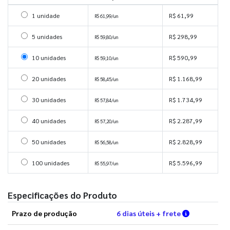
Selecionar 1 unidade
1 unidade
R$ 61,99
R$ 61,99/un
Selecionar 5 unidades
5 unidades
R$ 298,99
R$ 59,80/un
Selecionar 10 unidades
10 unidades
R$ 590,99
R$ 59,10/un
Selecionar 20 unidades
20 unidades
R$ 1.168,99
R$ 58,45/un
Selecionar 30 unidades
30 unidades
R$ 1.734,99
R$ 57,84/un
Selecionar 40 unidades
40 unidades
R$ 2.287,99
R$ 57,20/un
Selecionar 50 unidades
50 unidades
R$ 2.828,99
R$ 56,58/un
Selecionar 100 unidades
100 unidades
R$ 5.596,99
R$ 55,97/un
Especificações do Produto
Verifique a
Prazo de produção
6 dias úteis + frete