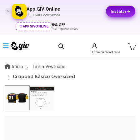
App GIV Online
Instalar
10 mil+ downloads
5% OFF
APPGIVONLINE
*verifique condições
Entre
ou cadastre-se
Início
Início
Linha Vestuário
Cropped Básico Oversized