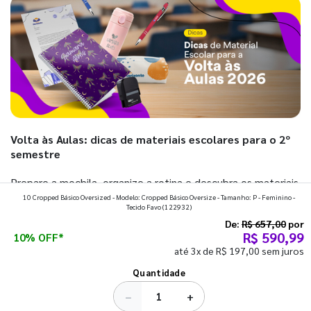
Volta às Aulas: dicas de materiais escolares para o 2º
semestre
Prepare a mochila, organize a rotina e descubra os materiais
10 Cropped Básico Oversized - Modelo: Cropped Básico Oversize - Tamanho: P - Feminino -
que fazem toda diferença para começar o segundo
Tecido Favo
(122932)
semestre com o pé direito. Confira!
De:
R$ 657,00
por
R$ 590,99
10% OFF*
até 3x de R$ 197,00 sem juros
Ver todos os posts
Quantidade
−
+