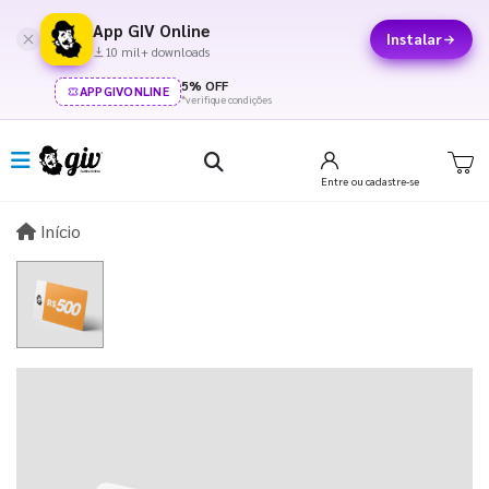
App GIV Online
Instalar
10 mil+ downloads
5% OFF
APPGIVONLINE
*verifique condições
Entre
ou cadastre-se
Início
Início