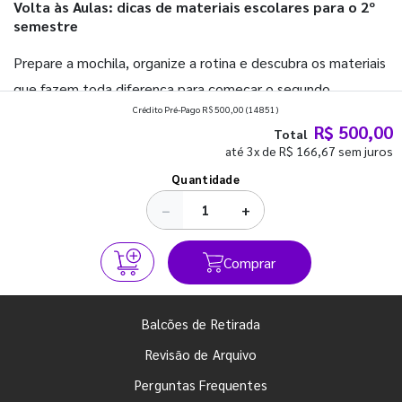
Volta às Aulas: dicas de materiais escolares para o 2º
semestre
Prepare a mochila, organize a rotina e descubra os materiais
que fazem toda diferença para começar o segundo
Crédito Pré-Pago R$ 500,00
(14851)
semestre com o pé direito. Confira!
R$ 500,00
Total
até 3x de R$ 166,67 sem juros
Ver todos os posts
Quantidade
−
+
Comprar
Balcões de Retirada
Revisão de Arquivo
Perguntas Frequentes